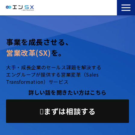
TOP
エンSXとは
事業を成長させる、
サービス一覧
営業改革(SX)
を。
導入事例
お役立ちブログ
大手・成長企業のセールス課題を解決する
エングループが提供する営業変革（Sales
セミナー
Transformation）サービス
コラム
詳しい話を聞きたい方はこちら
まずは相談する