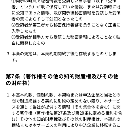
①開示の時点で秘密情報を受領した当事者（以下「受領
者」という）が既に保有していた情報、または受領時に既
に公知であった情報、及び開示後秘密情報を受領した受領
者の責によらずして公知となったもの
②受領者が第三者から秘密保持義務を負うことなく正当に
入手したもの
③受領者が相手方から受領した秘密情報によることなく独
自に開発したもの
本条の規定は、本契約期間終了後も存続するものとしま
す。
第7条（著作権その他の知的財産権及びその他
の財産権）
本基本約款、個別約款、本契約または申込企業と当社との
間で別途締結する契約に別段の定めのない限り、本サービ
スを通じて当社が提供する情報（その集合体を含む）に関
する著作権（著作権法第27条及び第28条に定める権利を含
む）その他の知的財産権及びその他の財産権は、本契約の
締結または本サービスの利用により申込企業に移転するこ