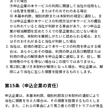
あった場合
⑨申込企業の本サービスの利用に関連して当社の信用もし
くは名誉を毀損し、またはそのおそれのある場合
⑩ 本基本約款、個別約款または本契約の規定に違反し、ま
たは申込企業の本サービスの利用方法が本サービスの趣旨
から外れていると当社が判断する事由があり、かつ申込企
業が相当期間を定めたうえでの是正催告に応じない場合
⑪その他、本契約を継続しがたいと認められる場合、また
はそのおそれがあると当社が判断した場合
当社は、前項の規定により本サービスの利用を停止する場
合は、あらかじめその理由、利用の停止日及び期間または
利用の停止の解除条件を申込企業に通知します。但し、緊
急時等のやむを得ない場合はこの限りではありません。
第1項に基づき本契約が解除となった場合、申込企業は、解
除により当社に生じた損害を賠償するものとします。
第15条（申込企業の責任）
申込企業は、本基本約款、個別約款及び本契約の違反により
当社に損害を与えた場合は、その損害を賠償するものとしま
す。また、これらの事由により第三者との間でトラブルが発生