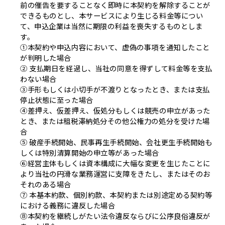
前の催告を要することなく即時に本契約を解除することが
できるものとし、本サービスにより生じる料金等につい
て、申込企業は当然に期限の利益を喪失するものとしま
す。
①本契約や申込内容において、虚偽の事項を通知したこと
が判明した場合
② 支払期日を経過し、当社の同意を得ずして料金等を支払
わない場合
③手形もしくは小切手が不渡りとなったとき、または支払
停止状態に至った場合
④差押え、仮差押え、仮処分もしくは競売の申立があった
とき、または租税滞納処分その他公権力の処分を受けた場
合
⑤ 破産手続開始、民事再生手続開始、会社更生手続開始も
しくは特別清算開始の申立等があった場合
⑥経営主体もしくは資本構成に大幅な変更を生じたことに
より当社の円滑な業務運営に支障をきたし、またはそのお
それのある場合
⑦ 本基本約款、個別約款、本契約または別途定める契約等
における義務に違反した場合
⑧本契約を継続しがたい法令違反ならびに公序良俗違反が