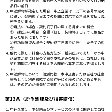
日以降である場合：解約申入日の属する月の翌々々月の納
品日の前日
中途解約が確定した場合、申込企業は、以下の各号の定め
に従い、契約終了日までの期間に対応する料金を支払う義
務を負います。
①月払いの場合：契約終了日の属する月までの料金
②一括払いの場合：全額（但し、契約終了日までに納品が
あった場合に限ります）
③成功報酬型の場合：契約終了日までに発生した全ての料
金
解約に際し、料金の支払方法が一括前払いであり、かつ申
込企業が既に料金の全額を支払済みの場合は、当社は、残
契約期間に相当する料金を合理的な算定に基づき返金しま
す。
中途解約について、個別約款、本申込書または当社の提案
書もしくは別途締結する契約等に別段の定めがある場合
は、その定めが優先的に適用されるものとします。
第13条（紛争処理及び損害賠償）
申込企業は、本契約及び本サービスの利用に関連して当社