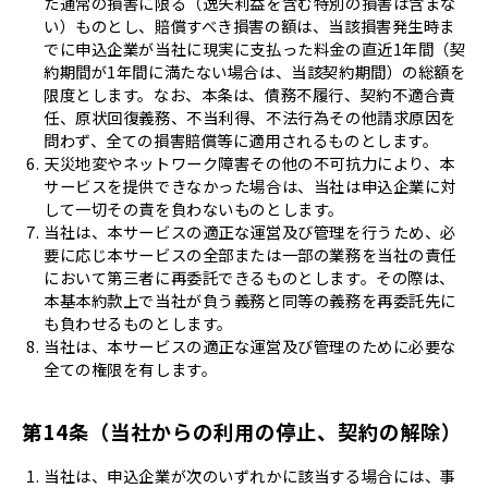
た通常の損害に限る（逸失利益を含む特別の損害は含まな
い）ものとし、賠償すべき損害の額は、当該損害発生時ま
でに申込企業が当社に現実に支払った料金の直近1年間（契
約期間が1年間に満たない場合は、当該契約期間）の総額を
限度とします。なお、本条は、債務不履行、契約不適合責
任、原状回復義務、不当利得、不法行為その他請求原因を
問わず、全ての損害賠償等に適用されるものとします。
天災地変やネットワーク障害その他の不可抗力により、本
サービスを提供できなかった場合は、当社は申込企業に対
して一切その責を負わないものとします。
当社は、本サービスの適正な運営及び管理を行うため、必
要に応じ本サービスの全部または一部の業務を当社の責任
において第三者に再委託できるものとします。その際は、
本基本約款上で当社が負う義務と同等の義務を再委託先に
も負わせるものとします。
当社は、本サービスの適正な運営及び管理のために必要な
全ての権限を有します。
第14条（当社からの利用の停止、契約の解除）
当社は、申込企業が次のいずれかに該当する場合には、事