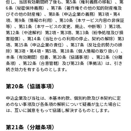
但し、当該有効期間終了後も、第5条（権利義務の移転）、第
6条（秘密保持義務）、第7条（著作権その他の知的財産権及
びその他の財産権）、第8条（申込企業の義務）第3項・第4
項、第9条（情報の利用）、第10条（本サービス内容の非保証
等）、第11条（本サービスの変更、廃止、中断等））第2項、
第12条（中途解約）第2項・第3項、第13条（紛争処理及び損
害賠償）、第14条（当社からの利用の停止、契約の解除）第3
項、第15条（申込企業の責任）、第17条（反社会的勢力の排
除）第3項・第4項・第5項、第18条（個人情報の取り扱い）、
本条（有効期間）但書、第20条（協議事項）、第21条（分離
条項）、第22条（合意管轄）及び第23条（準拠法）は、引き
続き効力を有するものとします。
第20条（協議事項）
申込企業及び当社は、本基本約款、個別約款及び本契約に定
めのない事項及び各条項の解釈について疑義が生じた場合に
は、互いに誠意をもって協議し解決するものとします。
第21条（分離条項）