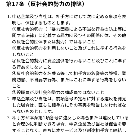
第17条（反社会的勢力の排除）
申込企業及び当社は、相手方に対して次に定める事項を表
明し、保証するものとします。
①反社会的勢力（「暴力団員による不当な行為の防止等に
関する法律」に定義する暴力団及びその関係団体、その他
の反社会的団体または勢力）ではないこと
②反社会的勢力を利用しないこと及びこれに準ずる行為を
しないこと
③反社会的勢力に資金提供を行わないこと及びこれに準ず
る行為をしないこと
④反社会的勢力を名乗る等して相手方の名誉等の毀損、業
務妨害、不当要求行為、またはこれに準ずる行為をしない
こと
⑤役職員が反社会的勢力の構成員ではないこと
申込企業及び当社は、前項各号の定めに対する違反を発見
した場合は、直ちに相手方にその事実を報告しなければな
らないものとします。
相手方が本条第1項各号に違反した場合または違反している
と合理的に判断できる場合、申込企業及び当社は催告を要
することなく、直ちに本サービス及び別途相手方と締結し