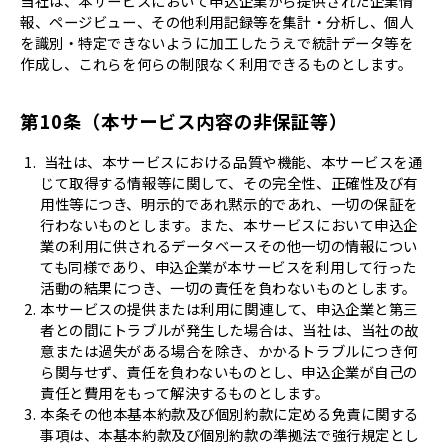
当社は、本サービスにおいて申込企業から提供された企業情
報、ページビュー、その他利用記録等を集計・分析し、個人
を識別・特定できないように加工したうえで統計データ等を
作成し、これらを何らの制限なく利用できるものとします。
第10条（本サービス内容の非保証等）
当社は、本サービスにおける品質や機能、本サービスを通
じて取得する情報等に関して、その完全性、正確性及び有
用性等につき、明示的であれ黙示的であれ、一切の保証を
行わないものとします。また、本サービスにおいて申込企
業の利用に供されるデータベースその他一切の情報につい
ても同様であり、申込企業が本サービスを利用して行った
活動の結果につき、一切の責任を負わないものとします。
本サービスの提供または利用に関連して、申込企業と第三
者との間にトラブルが発生した場合は、当社は、当社の故
意または過失がある場合を除き、かかるトラブルにつき何
ら関与せず、責任を負わないものとし、申込企業が自己の
責任と費用をもって解決するものとします。
本条その他本基本約款及び個別約款に定める免責に関する
事項は、本基本約款及び個別約款の準拠法で強行規定とし