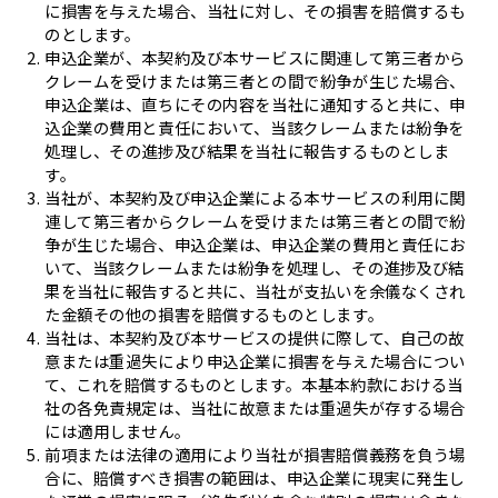
に損害を与えた場合、当社に対し、その損害を賠償するも
のとします。
申込企業が、本契約及び本サービスに関連して第三者から
クレームを受けまたは第三者との間で紛争が生じた場合、
申込企業は、直ちにその内容を当社に通知すると共に、申
込企業の費用と責任において、当該クレームまたは紛争を
処理し、その進捗及び結果を当社に報告するものとしま
す。
当社が、本契約及び申込企業による本サービスの利用に関
連して第三者からクレームを受けまたは第三者との間で紛
争が生じた場合、申込企業は、申込企業の費用と責任にお
いて、当該クレームまたは紛争を処理し、その進捗及び結
果を当社に報告すると共に、当社が支払いを余儀なくされ
た金額その他の損害を賠償するものとします。
当社は、本契約及び本サービスの提供に際して、自己の故
意または重過失により申込企業に損害を与えた場合につい
て、これを賠償するものとします。本基本約款における当
社の各免責規定は、当社に故意または重過失が存する場合
には適用しません。
前項または法律の適用により当社が損害賠償義務を負う場
合に、賠償すべき損害の範囲は、申込企業に現実に発生し