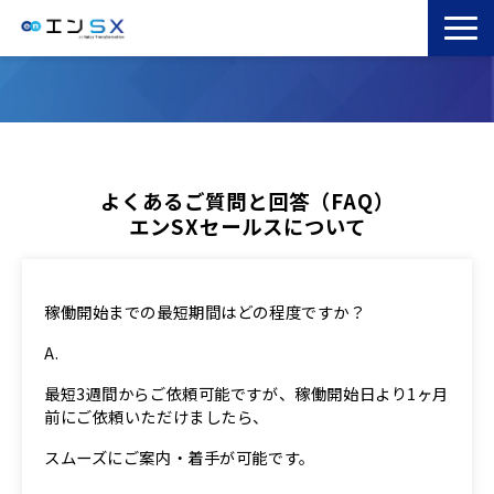
TOP
エンSXとは
サービス一覧
導入事例
よくあるご質問と回答（FAQ）
エンSXセールスについて
お役立ちブログ
セミナー
稼働開始までの最短期間はどの程度ですか？​
コラム
最短3週間からご依頼可能ですが、稼働開始日より1ヶ月
前にご依頼いただけましたら、​
スムーズにご案内・着手が可能です。​