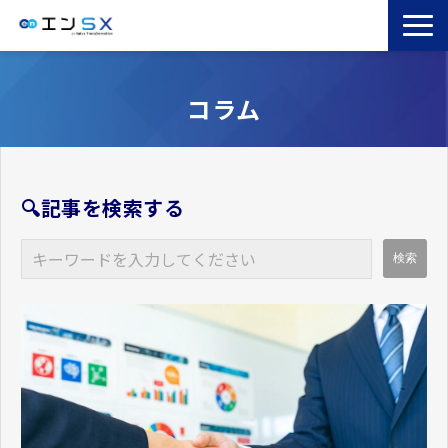
TOP
コラム
エンSXとは
サービス一覧
導入事例
🔍記事を検索する
お役立ちブログ
セミナー
コラム