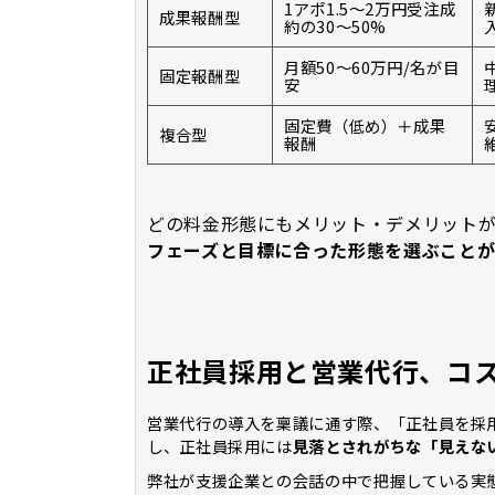
1アポ1.5〜2万円受注成
成果報酬型
約の30〜50%
月額50〜60万円/名が目
固定報酬型
安
固定費（低め）＋成果
複合型
報酬
どの料金形態にもメリット・デメリット
フェーズと目標に合った形態を選ぶことが
正社員採用と営業代行、コ
営業代行の導入を稟議に通す際、「正社員を採
し、正社員採用には
見落とされがちな「見えな
弊社が支援企業との会話の中で把握している実