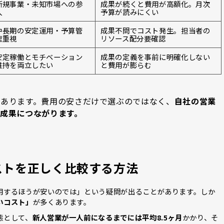
新規事業・未知市場への参
成果が続くと費用が高額化。月次
入
予算が読みにくい
中長期の安定運用・予算管
成果不問でコスト発生。担当者の
理重視
リソース配分要確認
安定稼働とモチベーション
成果の定義を事前に明確化しない
維持を両立したい
と費用が膨らむ
があります。費用の安さだけで選ぶのではなく、
自社の営業
成果につながります。
ストを正しく比較する方法
用するほうが安いのでは」という疑問が出ることがあります。しか
いコスト」
が多くあります。
態として、
新人営業が一人前になるまでには平均8.5ヶ月
かかり、そ