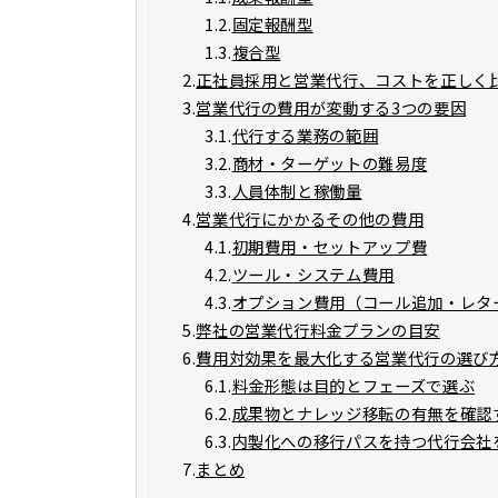
1.2.
固定報酬型
1.3.
複合型
2.
正社員採用と営業代行、コストを正しく
3.
営業代行の費用が変動する3つの要因
3.1.
代行する業務の範囲
3.2.
商材・ターゲットの難易度
3.3.
人員体制と稼働量
4.
営業代行にかかるその他の費用
4.1.
初期費用・セットアップ費
4.2.
ツール・システム費用
4.3.
オプション費用（コール追加・レタ
5.
弊社の営業代行料金プランの目安
6.
費用対効果を最大化する営業代行の選び
6.1.
料金形態は目的とフェーズで選ぶ
6.2.
成果物とナレッジ移転の有無を確認
6.3.
内製化への移行パスを持つ代行会社
7.
まとめ