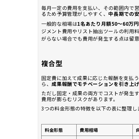
毎月一定の費用を支払い、その範囲内で
るため予算管理がしやすく、
中長期での
一般的な相場は
1名あたり月額50〜60万
ジメント費用やリスト抽出ツールの利用
がらない場合でも費用が発生する点は留
複合型
固定費に加えて成果に応じた報酬を支払う
ら、
成果報酬でモチベーションを引き上
ただし固定・成果の両方でコストが発生
費用が膨らむリスクがあります。
3つの料金形態の特徴を以下の表に整理し
料金形態
費用相場