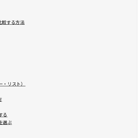
比較する方法
ー・リスト）
方
する
を選ぶ