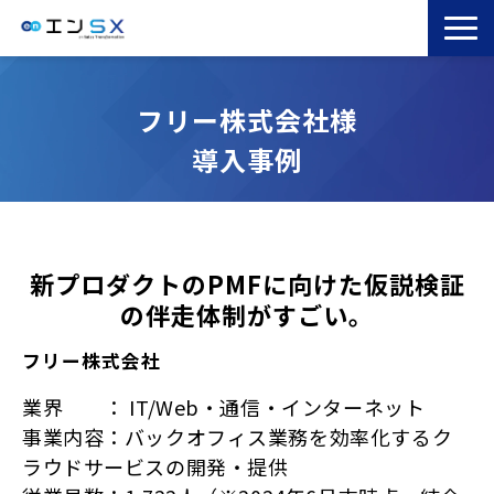
TOP
フリー株式会社様
エンSXとは
導入事例
サービス一覧
導入事例
お役立ちブログ
セミナー
新プロダクトのPMFに向けた仮説検証
の伴走体制がすごい。
コラム
フリー株式会社
業界 ： IT/Web・通信・インターネット
事業内容：バックオフィス業務を効率化するク
ラウドサービスの開発・提供