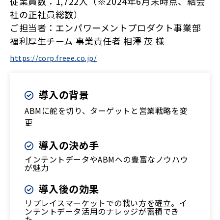
従業員数：1,722人（※2024年6月末時点、結会
社の正社員総数）
ご担当者：エンパワーメントプロダクト事業部
福利厚生チーム 事業責任者 相澤 茂 様
https://corp.freee.co.jp/
導入の背景
ABMに舵を切り、ターゲットと営業戦略を変
更
導入の決め手
インテントデータやABMへの豊富なノウハウ
が魅力
導入後の効果
リプレイスマーケットでの戦い方を確立。イ
ンテントデータ活用のナレッジが蓄積でき
た。