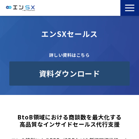
TOP
エンSXセールス
エンSXとは
サービス一覧
詳しい資料はこちら
導入事例
お役立ちブログ
資料ダウンロード
セミナー
コラム
BtoB領域における商談数を最大化する
高品質なインサイドセールス代行支援