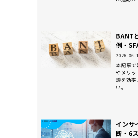
BANT
例・S
2026-06-
本記事で
やメリッ
談を効率
い。
インサ
断・6