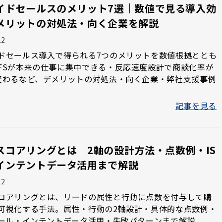
イドセールスのメリット7選｜数値で見る導入効
メリットの対処法・向く企業を解説
12
ドセールス導入で得られる7つのメリットを数値根拠ととも
FSが本来の仕事に集中できる・反応速度設計で商談化率が
変わるなど、デメリットの対処法・向く企業・弊社支援事例
記事を見る
スコアリングとは｜2軸の設計方法・点数例・IS
インテントデータ活用まで解説
12
コアリングとは、リードの属性と行動に点数を付与して購
可視化する手法。属性・行動の2軸設計・具体的な点数例・
ルール・インテントデータ活用・失敗パターンまで解説。