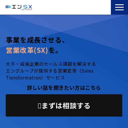
TOP
エンSXとは
事業を成長させる、
サービス一覧
営業改革(SX)
を。
導入事例
お役立ちブログ
大手・成長企業のセールス課題を解決する
エングループが提供する営業変革（Sales
セミナー
Transformation）サービス
コラム
詳しい話を聞きたい方はこちら
まずは相談する