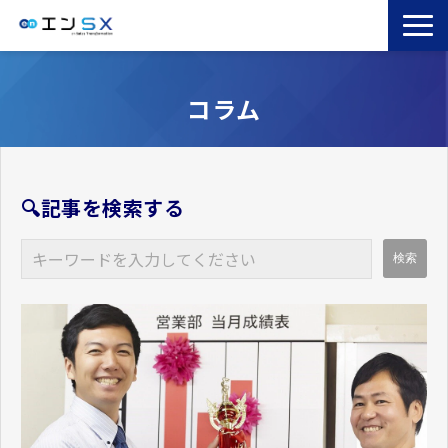
TOP
コラム
エンSXとは
サービス一覧
導入事例
🔍記事を検索する
お役立ちブログ
セミナー
コラム