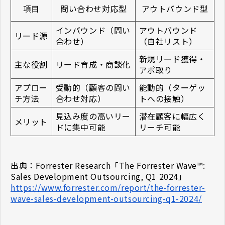
項目
問い合わせ対応型
アウトバウンド型
インバウンド（問い
アウトバウンド
リード源
合わせ）
（自社リスト）
新規リード獲得・
主な役割
リード育成・商談化
アポ取り
アプロー
受動的（顧客の問い
能動的（ターゲッ
チ方法
合わせ対応）
トへの接触）
見込み度の高いリー
潜在顧客に幅広く
メリット
ドに集中可能
リーチ可能
出典：Forrester Research「The Forrester Wave™:
Sales Development Outsourcing, Q1 2024」
https://www.forrester.com/report/the-forrester-
wave-sales-development-outsourcing-q1-2024/