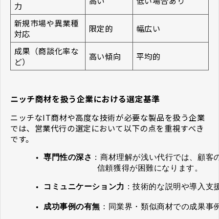
高い
低い場合あり
力
新規市場や異業種
限定的
幅広い
対応
成果（商談化率な
高い傾向
平均的
ど）
ニッチ商材を扱う企業における選定基準
ニッチなIT商材や高度な技術が必要な製品を扱う企業
では、営業代行の選定において以下の点を重視すべき
です。
専門性の深さ
：商材理解が浅い代行では、顧客
信頼獲得が困難になります。
コミュニケーション力
：技術的な説明や導入支
成功事例の有無
：同業界・類似商材での成果事