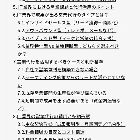
5.
IT業界における営業課題と代行活用のポイント
6.
IT業界で成果が出る営業代行のタイプとは？
6.1.
インサイドセールス型（リード獲得〜商談化）
6.2.
アウトバウンド型（テレアポ、メールなど）
6.3.
ハイブリッド型（マーケと営業の統合支援）
6.4.
業界特化型 vs 業種横断型：どちらを選ぶべき
か？
7.
営業代行を活用するべきケースと判断基準
7.1.
自社で営業体制を構築できない場合
7.2.
マーケティング施策からのリードが活かせていな
い
7.3.
既存営業部門の生産性が伸び悩んでいる
7.4.
短期間で成果を出す必要がある（資金調達後な
ど）
8.
IT業界の営業代行の費用と契約形態
8.1.
主な契約形態（成果報酬型／月額固定／混合型）
8.2.
料金相場の目安とコスト構造
8.3.
費用対効果を見極める3つの視点