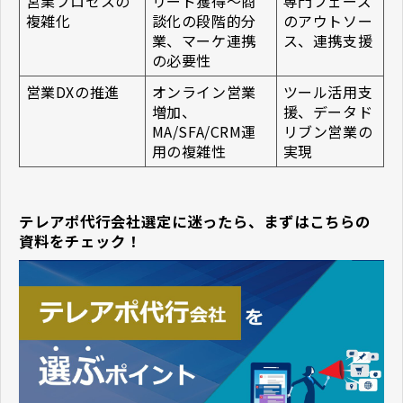
営業プロセスの
リード獲得〜商
専門フェーズ
複雑化
談化の段階的分
のアウトソー
業、マーケ連携
ス、連携支援
の必要性
営業DXの推進
オンライン営業
ツール活用支
増加、
援、データド
MA/SFA/CRM運
リブン営業の
用の複雑性
実現
テレアポ代行会社選定に迷ったら、まずはこちらの
資料をチェック！