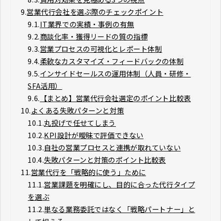
9.
営業代行会社を選ぶ際のチェックポイント
9.1.
IT業界での実績・事例の有無
9.2.
商談化率・獲得リードの質の指標
9.3.
営業プロセスの可視化とレポート体制
9.4.
柔軟なカスタマイズ・フィードバックの体制
9.5.
インサイドセールスの運用体制（人員・研修・
SFA活用）
9.6.
【まとめ】営業代行会社選定のポイント比較表
10.
よくある失敗パターンと対策
10.1.
丸投げで任せてしまう
10.2.
KPI設計が曖昧で評価できない
10.3.
自社の営業プロセスと連携が取れていない
10.4.
失敗パターンと対策のポイント比較表
11.
営業代行を「戦略的に使う」ために
11.1.
営業課題を明確にし、目的に合った代行タイプ
を選ぶ
11.2.
単なる業務委託ではなく「戦略パートナー」と