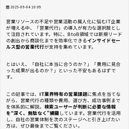
2025-09-04 10:09
営業リソースの不足や営業活動の属人化に悩むIT企業
が増える中、「営業代行」の導入が有力な選択肢とし
て注目されています。特に、BtoB領域では新規リード
の創出から商談化までを効率化できる
インサイドセー
ルス型の営業代行
が支持を集めています。
とはいえ、「自社に本当に合うのか？」「費用に見合
った成果が出るのか？」といった不安もあるはずで
す。
この記事では、
IT業界特有の営業課題
に焦点を当てな
がら、営業代行の種類や費用、選び方、成功事例まで
を体系的に解説。
検索ユーザーが判断に必要な情報
を“深く、無駄なく”網羅
しています。営業代行を活用
し、自社の営業体制を次のステージへと引き上げたい
方は、ぜひ最後までご覧ください。