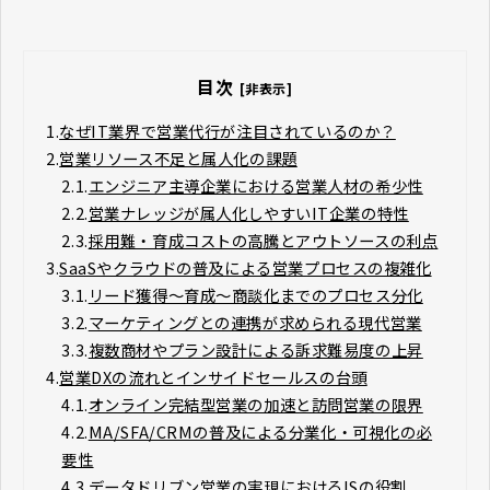
目次
[非表示]
1.
なぜIT業界で営業代行が注目されているのか？
2.
営業リソース不足と属人化の課題
2.1.
エンジニア主導企業における営業人材の希少性
2.2.
営業ナレッジが属人化しやすいIT企業の特性
2.3.
採用難・育成コストの高騰とアウトソースの利点
3.
SaaSやクラウドの普及による営業プロセスの複雑化
3.1.
リード獲得〜育成〜商談化までのプロセス分化
3.2.
マーケティングとの連携が求められる現代営業
3.3.
複数商材やプラン設計による訴求難易度の上昇
4.
営業DXの流れとインサイドセールスの台頭
4.1.
オンライン完結型営業の加速と訪問営業の限界
4.2.
MA/SFA/CRMの普及による分業化・可視化の必
要性
4.3.
データドリブン営業の実現におけるISの役割