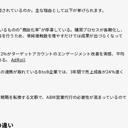
注目されているのか。主な理由として以下が挙げられます。
ているものの“商談化率”が停滞している。購買プロセスが長期化し、
集を行うため、単純接触数を増やすだけでは成果が出づらくなって
72％がターゲットアカウントのエンゲージメント改善を実感、平均
ある。
AdRoll
の連携が取れているBtoB企業では、3年間で売上成長が24％速く
営業戦略を転換する文脈で、ABM営業代行の必要性が高まっているので
の違い