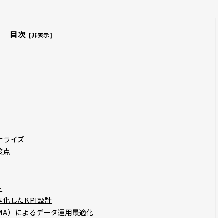
目次
[非表示]
ナライズ
接点
ト
化したKPI設計
／MA）によるデータ運用最適化