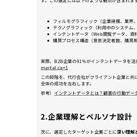
す。この選定には以下のような観点が含まれま
フィルモグラフィック（企業規模、業界
テクノグラフィック（利用中のシステム、
インテントデータ（Web閲覧データ、資
購買プロセス構造（意思決定者数、購買
実際、B2B企業の91％がインテントデータを
martal.ca+1
この段階を、代行会社がクライアント企業と共に
全体の成功を左右します。
参考）
インテントデータとは？顧客の行動デー
2.企業理解とペルソナ設計
次に、選定したターゲット企業ごとに
深い理解