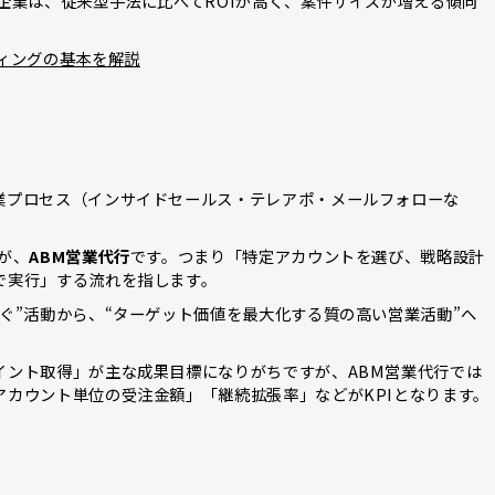
企業は、従来型手法に比べてROIが高く、案件サイズが増える傾向
ィングの基本を解説
業プロセス（インサイドセールス・テレアポ・メールフォローな
が、
ABM営業代行
です。つまり「特定アカウントを選び、戦略設計
で実行」する流れを指します。
ぐ”活動から、“ターゲット価値を最大化する質の高い営業活動”へ
イント取得」が主な成果目標になりがちですが、ABM営業代行では
カウント単位の受注金額」「継続拡張率」などがKPIとなります。