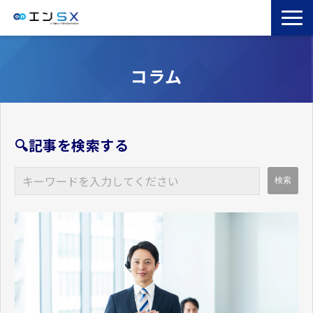
TOP
コラム
エンSXとは
サービス一覧
導入事例
🔍記事を検索する
お役立ちブログ
セミナー
コラム