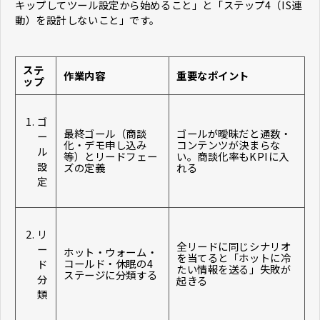
キップしてツール設定から始めること」と「ステップ4（IS連
動）を設計しないこと」です。
ステ
作業内容
重要なポイント
ップ
ゴ
最終ゴール（商談
ゴールが曖昧だと通数・
ー
化・デモ申し込み
コンテンツが決まらな
ル
等）とリードフェー
い。商談化率もKPIに入
設
ズの定義
れる
定
リ
全リードに同じシナリオ
ー
ホット・ウォーム・
を当てると「ホットに冷
コールド・休眠の4
ド
たい情報を送る」失敗が
ステージに分類する
分
起きる
類