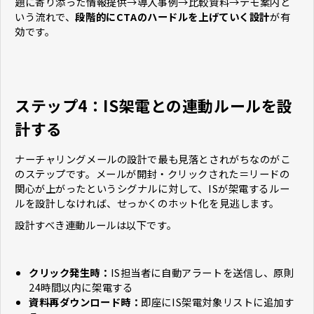
題に寄り添った情報提供→導入事例→比較資料→デモ案内と
いう流れで、
段階的にCTAのハードルを上げていく設計
が有
効です。
ステップ4：IS架電との連動ルールを設
計する
ナーチャリングメールの設計で最も見落とされがちなのがこ
のステップです。メールが開封・クリックされた＝リードの
関心が上がったというシグナルに対して、ISが架電するルー
ルを設計しなければ、せっかくのホット化を見逃します。
設計すべき連動ルールは以下です。
クリック発生時：
IS担当者に自動アラートを送信し、原則
24時間以内に架電する
資料再ダウンロード時：
即座にIS架電対象リストに追加す