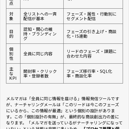
点
対
全リストへの一斉
フェーズ・属性・行動別に
象
配信が基本
セグメント配信
認知・関心の維
目
フェーズの引き上げ・商談
持・ブランディン
的
化・IS連動
グ
個
リードのフェーズ・課題に
別
全員に同じ内容
合わせた内容
性
主
開封率・クリック
フェーズ移行率・SQL化
な
率・登録者数
率・商談化率
KPI
メルマガは「全員に同じ情報を届ける」情報発信ツールです
が、ナーチャリングメールは「このリードは今このフェーズ
にいるから、この情報が最適」という個別の設計がありま
す。この「個別設計の有無」が、最終的な商談創出力の差に
なります。「メルマガを送っているがナーチャリングになって
いない」という状態は非常に多いため、
「プロセス管理と個