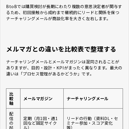
BtoBでは購買検討が長期にわたり複数の意思決定者が関与す
るため、初回接触から成約まで継続的にリードと関係を保つ
ナーチャリングメールが商談化率を大きく左右します。
メルマガとの違いを比較表で整理する
ナーチャリングメールとメールマガジンは混同されることが
ありますが、目的・設計・KPIがまったく異なります。最大の
違いは「プロセス管理があるかどうか」です。
比
較
メールマガジン
ナーチャリングメール
軸
配
信
定期（月1回・週1
リードの行動（資料DL・セ
の
回など固定サイク
ミナー参加・スコア変化
起
ル）
等）