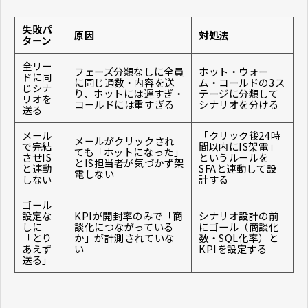
失敗パ
原因
対処法
ターン
全リー
フェーズ分類なしに全員
ホット・ウォー
ドに同
に同じ通数・内容を送
ム・コールドの3ス
じシナ
り、ホットには遅すぎ・
テージに分類して
リオを
コールドには重すぎる
シナリオを分ける
送る
メール
「クリック後24時
メールがクリックされ
で完結
間以内にIS架電」
ても「ホットになった」
させIS
というルールを
とIS担当者が気づかず架
と連動
SFAと連動して設
電しない
しない
計する
ゴール
設定な
KPIが開封率のみで「商
シナリオ設計の前
しに
談化につながっている
にゴール（商談化
「とり
か」が計測されていな
数・SQL化率）と
あえず
い
KPIを設定する
送る」