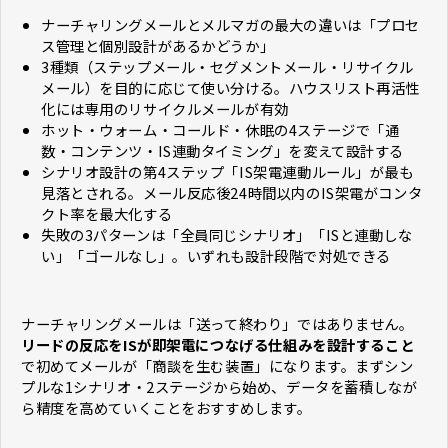
ナーチャリングメールとメルマガの最大の違いは「プロセ
ス管理と個別設計があるかどうか」
3種類（ステップメール・セグメントメール・リサイクル
メール）を目的に応じて使い分ける。ハウスリスト再活性
化には専用のリサイクルメールが有効
ホット・ウォーム・コールド・休眠の4ステージで「通
数・コンテンツ・IS連動タイミング」を変えて設計する
シナリオ設計の第4ステップ「IS架電連動ルール」が最も
見落とされる。メール反応後24時間以内のIS架電がコンタ
クト率を最大化する
失敗の3パターンは「全員同じシナリオ」「ISと連動しな
い」「ゴールなし」。いずれも設計段階で対処できる
ナーチャリングメールは「送って終わり」ではありません。
リードの反応をISが即架電につなげる仕組みを設計すること
で初めてメールが「商談を生む装置」になります。まずシン
プルな1シナリオ・2ステージから始め、データを蓄積しなが
ら精度を高めていくことをおすすめします。