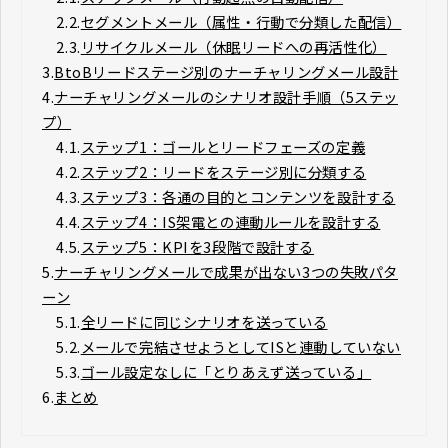
2.2.
セグメントメール（属性・行動で分類した配信）
2.3.
リサイクルメール（休眠リードへの再活性化）
3.
BtoBリードステージ別のナーチャリングメール設計
4.
ナーチャリングメールのシナリオ設計手順（5ステッ
プ）
4.1.
ステップ1：ゴールとリードフェーズの定義
4.2.
ステップ2：リードをステージ別に分類する
4.3.
ステップ3：各通の目的とコンテンツを設計する
4.4.
ステップ4：IS架電との連動ルールを設計する
4.5.
ステップ5：KPIを3段階で設計する
5.
ナーチャリングメールで成果が出ない3つの失敗パタ
ーン
5.1.
全リードに同じシナリオを送っている
5.2.
メールで完結させようとしてISと連動していない
5.3.
ゴール設定なしに「とりあえず送っている」
6.
まとめ