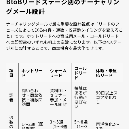
BtoBリードステージ別のナーチャリン
グメール設計
ナーチャリングメールで最も重要な設計視点は「リードのフ
ェーズによって送る内容・通数・IS連動タイミングを変えるこ
と」です。ホットリードへの育成用メール・コールドリード
への即架電のいずれも机上の空論になります。以下の4ステー
ジ別に設計することで、商談機会を最大化できます。
コール
項
ホットリー
ウォーム
休眠・未反
ドリー
目
ド
リード
応リード
ド
接触は
問い合わ
資料DL・
あるが
90日以上ス
定
せ・商談依
セミナー
行動が
コア変化な
義
頼・複数回
参加・メ
ほぼな
し
訪問
ール開封
い
通
数
3〜5通
5〜8通
1〜2通（即
再活性化2〜
の
（2〜4週
（1〜3
IS架電）
3通