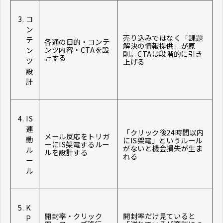
コ
ン
売り込みではなく「課題
テ
各通の目的・コンテ
解決の情報提供」が原
ンツ内容・CTAを設
ン
則。CTAは段階的に引き
計する
ツ
上げる
設
計
IS
連
「クリック後24時間以内
メール反応をトリガ
動
にIS架電」というルール
ーにIS架電するルー
がないと機会損失が生ま
ル
ルを設計する
れる
ー
ル
K
開封率・クリック
開封率だけ見ていると
P