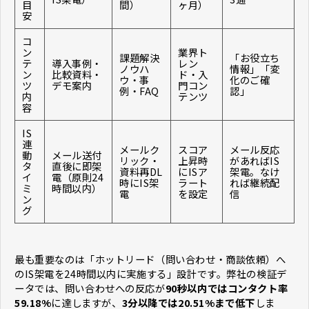
目
間）
ヶ月）
安
コ
ン
業界ト
課題解決
「お役立ち
テ
導入事例・
レン
ノウハ
情報」「変
ン
比較資料・
ド・入
ウ・事
化のご確
ツ
デモ案内
門コン
例・FAQ
認」
内
テンツ
容
IS
連
メールク
スコア
メール反応
動
メール送付
リック・
上昇時
があればIS
タ
直後に即架
資料再DL
にISア
架電。なけ
イ
電（原則24
時にIS架
ラート
れば継続配
ミ
時間以内）
電
を設定
信
ン
グ
最も重要なのは「ホットリード（問い合わせ・商談依頼）へ
のIS架電を24時間以内に実施する」設計です。弊社の検証デ
ータでは、問い合わせへの反応が
90秒以内ではコンタクト率
59.18%
に達しますが、
3分以降では20.51%まで低下
しま