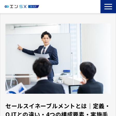
TOP
エンSXとは
サービス一覧
導入事例
お役立ちブログ
セミナー
コラム
セールスイネーブルメントとは｜定義・
OJTとの違い・4つの構成要素・実施手