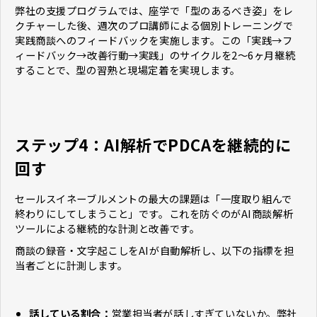
弊社の支援プログラムでは、座学で「型のあるべき姿」をレ
クチャーした後、週次のプロ講師による個別トレーニングで
実践商談へのフィードバックを実施します。この「実践→フ
ィードバック→改善行動→実践」のサイクルを2〜6ヶ月継続
することで、型の習熟と現場定着を実現します。
ステップ4：AI解析でPDCAを継続的に
回す
セールスイネーブルメントの最大の課題は「一度取り組んで
終わりにしてしまうこと」です。これを防ぐのがAI商談解析
ツールによる継続的な計測と改善です。
商談の録音・文字起こしをAIが自動解析し、以下の指標を担
当者ごとに計測します。
話している割合：
営業担当者が話しすぎていないか。弊社