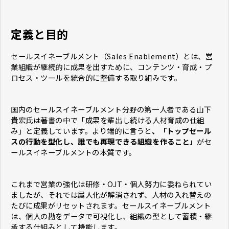
定義と目的
セールスイネーブルメント（Sales Enablement）とは、営
業組織が継続的に成果を出すために、コンテンツ・育成・プ
ロセス・ツールを統合的に整備する取り組みです。
国内のセールスイネーブルメント分野の第一人者である山下
貴宏氏は著書の中で「成果を輩出し続ける人材育成の仕組
み」と定義しています。より端的に言うと
、「トップセール
スの行動を型化し、誰でも再現できる組織を作ること」
がセ
ールスイネーブルメントの本質です。
これまで営業の強化は研修・OJT・個人努力に委ねられてい
ましたが、それでは属人化が解消されず、人材の入れ替えの
たびに成果がリセットされます。セールスイネーブルメント
は、個人の勘をデータで可視化し、組織の型として蓄積・継
承する仕組みとして機能します。