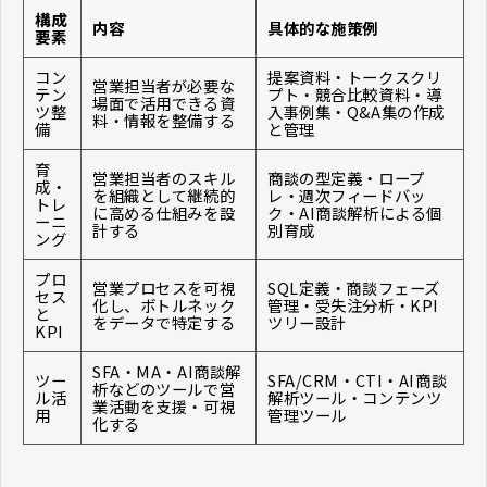
構成
内容
具体的な施策例
要素
コン
提案資料・トークスクリ
営業担当者が必要な
テン
プト・競合比較資料・導
場面で活用できる資
ツ整
入事例集・Q&A集の作成
料・情報を整備する
備
と管理
育
営業担当者のスキル
商談の型定義・ロープ
成・
を組織として継続的
レ・週次フィードバッ
トレ
に高める仕組みを設
ク・AI商談解析による個
ーニ
計する
別育成
ング
プロ
営業プロセスを可視
SQL定義・商談フェーズ
セス
化し、ボトルネック
管理・受失注分析・KPI
と
をデータで特定する
ツリー設計
KPI
SFA・MA・AI商談解
ツー
SFA/CRM・CTI・AI商談
析などのツールで営
ル活
解析ツール・コンテンツ
業活動を支援・可視
用
管理ツール
化する