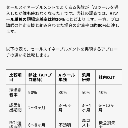
セールスイネーブルメントでよくある失敗が「AIツールを導
入したが誰も使わなくなった」です。弊社の調査では、
AIツ
ール単独の現場定着率は約30%
にとどまります。一方、プロ
講師の伴走支援と組み合わせた場合の定着率は
約90%
に達し
ます。
以下の表で、セールスイネーブルメントを実現するアプロー
チの違いを比較します。
比較項
弊社（AI+プ
AIツール
汎用
社内OJT
目
ロ講師）
単独
研修
現場定
90%
30%
50%
40%
着率
成果創
3〜6ヶ
3〜4
6〜12ヶ
2〜3ヶ月
出期間
月
ヶ月
月
高コ
ROI達
機会損失
6〜8ヶ月
不透明
スト
成期間
大