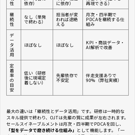
性
依存）
に依存）
再現できる）
継
担当者が変
月次・四半期で
なし（単発
続
われば途絶
PDCAを継続する仕
で終わる）
性
える
組み
デ
ー
KPI・商談データ・
タ
ほぼなし
ほぼなし
AI解析で改善
活
用
定
着
低い（研修
率
先輩依存で
伴走支援ありで
後に現場定
の
不安定
90%（弊社実績）
着しない）
目
安
最大の違いは「継続性とデータ活用」です。研修は一時的な
スキル提供で終わり、OJTは先輩の質に成果が左右されます。
セールスイネーブルメントは月次・四半期でPDCAを回し、
「型をデータで磨き続ける仕組み」
として機能します。「一