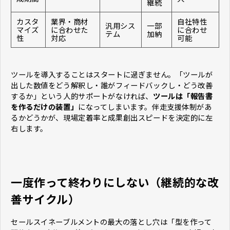
継続
カスタ
業界・商材
自社特性
汎用シス
一部
マイズ
に合わせた
に合わせ
テム
加納
性
対応
可能
ツールを導入することはスタートに過ぎません。「ツールが
出した数値をどう解釈し・誰がフィードバックし・どう改善
するか」という人的サポートがなければ、
ツールは「報告書
を作るだけの装置」
になってしまいます。伴走支援体制があ
るかどうかが、現場定着率と成果創出スピードを決定的に左
右します。
一度作って終わりにしない（継続的な改
善サイクル）
セールスイネーブルメントの最大の落とし穴は「型を作って