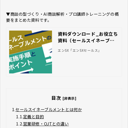
▼商談の型づくり・AI商談解析・プロ講師トレーニングの概
要をまとめた資料です。
資料ダウンロード_お役立ち
資料（セールスイネーブル
メントの実施手順とポイン
エンSX「エンSXセールス」
ト）
目次
[非表示]
1.
セールスイネーブルメントとは何か
1.1.
定義と目的
1.2.
営業研修・OJTとの違い