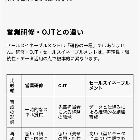
営業研修・OJTとの違い
セールスイネーブルメントは「研修の一種」ではありませ
ん。研修・OJT・セールスイネーブルメントは、再現性・継
続性・データ活用の点で根本的に異なります。
比
セールスイネーブル
較
営業研修
OJT
メント
軸
育
成
先輩担当者
データと仕組みに
一時的なス
の
による経験
よる継続的な組織
キル提供
形
の継承
育成
態
再
低い（講
低い（先輩
高い（型とデータ
現
師・内容に
の質・相性
に基づいて誰でも