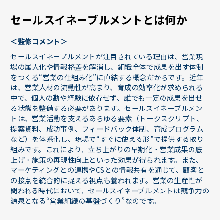
セールスイネーブルメントとは何か
＜監修コメント＞
セールスイネーブルメントが注目されている理由は、営業現
場の属人化や情報格差を解消し、組織全体で成果を出す体制
をつくる“営業の仕組み化”に直結する概念だからです。近年
は、営業人材の流動性が高まり、育成の効率化が求められる
中で、個人の勘や経験に依存せず、誰でも一定の成果を出せ
る状態を整備する必要があります。セールスイネーブルメン
トは、営業活動を支えるあらゆる要素（トークスクリプト、
提案資料、成功事例、フィードバック体制、育成プログラム
など）を体系化し、現場で“すぐに使える形”で提供する取り
組みです。これにより、立ち上がりの早期化・営業成果の底
上げ・施策の再現性向上といった効果が得られます。また、
マーケティングとの連携やCSとの情報共有を通じて、顧客と
の接点を統合的に捉える視点も養われます。営業の生産性が
問われる時代において、セールスイネーブルメントは競争力の
源泉となる“営業組織の基盤づくり”なのです。