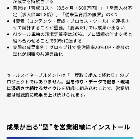
が成果を持続させる
背景は「育成コスト（8.5ヶ月・600万円）」「営業人材不
足（求人倍率2.8倍）」「従来型育成の限界」の3つ
4要素（コンテンツ・育成・プロセス・ツール）を連携さ
せて設計することが重要。1要素だけでは成果が出ない
AIツール単独の現場定着率は30%。プロ講師の伴走支援と
組み合わせることで90%に達する
実際の成果事例：グロップ社で受注確率20%UP・商談の
型化が組織の共通言語化
セールスイネーブルメントは「一度取り組んで終わり」のプ
ロジェクトではありません。
型を作り・データで磨き・現場
に浸透させ続けるサイクル
を組織に組み込むことで、営業組
織は継続的に成果を上げ続けられます。
成果が出る“型”を営業組織にインストール