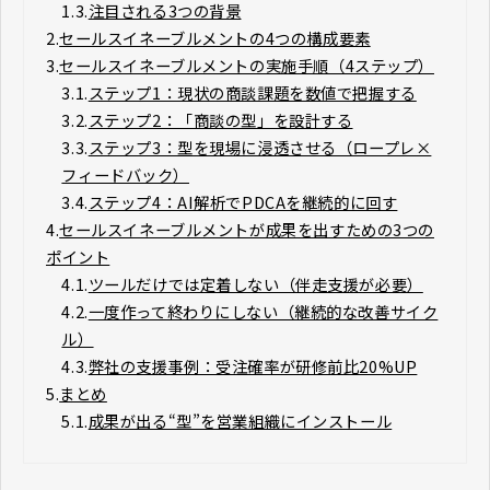
1.3.
注目される3つの背景
2.
セールスイネーブルメントの4つの構成要素
3.
セールスイネーブルメントの実施手順（4ステップ）
3.1.
ステップ1：現状の商談課題を数値で把握する
3.2.
ステップ2：「商談の型」を設計する
3.3.
ステップ3：型を現場に浸透させる（ロープレ×
フィードバック）
3.4.
ステップ4：AI解析でPDCAを継続的に回す
4.
セールスイネーブルメントが成果を出すための3つの
ポイント
4.1.
ツールだけでは定着しない（伴走支援が必要）
4.2.
一度作って終わりにしない（継続的な改善サイク
ル）
4.3.
弊社の支援事例：受注確率が研修前比20%UP
5.
まとめ
5.1.
成果が出る“型”を営業組織にインストール