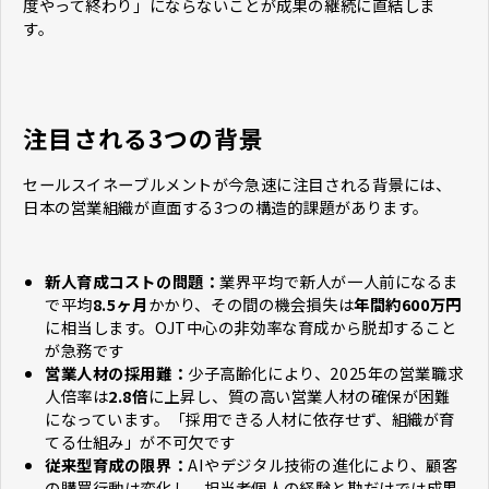
度やって終わり」にならないことが成果の継続に直結しま
す。
注目される3つの背景
セールスイネーブルメントが今急速に注目される背景には、
日本の営業組織が直面する3つの構造的課題があります。
新人育成コストの問題：
業界平均で新人が一人前になるま
で平均
8.5ヶ月
かかり、その間の機会損失は
年間約600万円
に相当します。OJT中心の非効率な育成から脱却すること
が急務です
営業人材の採用難：
少子高齢化により、2025年の営業職求
人倍率は
2.8倍
に上昇し、質の高い営業人材の確保が困難
になっています。「採用できる人材に依存せず、組織が育
てる仕組み」が不可欠です
従来型育成の限界：
AIやデジタル技術の進化により、顧客
の購買行動は変化し、担当者個人の経験と勘だけでは成果