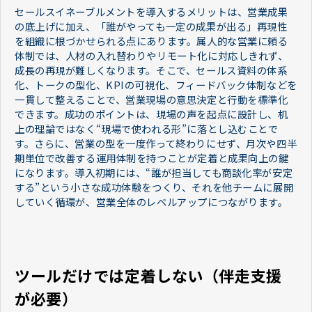
セールスイネーブルメントを導入するメリットは、営業成果
の底上げに加え、「誰がやっても一定の成果が出る」再現性
を組織に根づかせられる点にあります。属人的な営業に頼る
体制では、人材の入れ替わりやリモート化に対応しきれず、
成長の再現が難しくなります。そこで、セールス資料の体系
化、トークの型化、KPIの可視化、フィードバック体制などを
一貫して整えることで、営業現場の意思決定と行動を標準化
できます。成功のポイントは、現場の声を起点に設計し、机
上の理論ではなく“現場で使われる形”に落とし込むことで
す。さらに、営業の型を一度作って終わりにせず、月次や四半
期単位で改善する運用体制を持つことが定着と成果向上の鍵
になります。導入初期には、“誰が担当しても商談化率が安定
する”という小さな成功体験をつくり、それを他チームに展開
していく循環が、営業全体のレベルアップにつながります。
ツールだけでは定着しない（伴走支援
が必要）