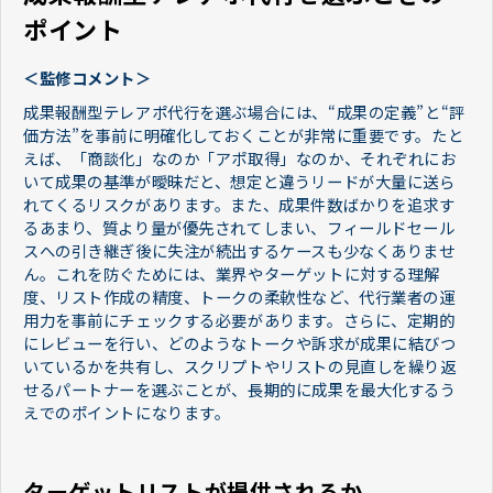
ポイント
＜監修コメント＞
成果報酬型テレアポ代行を選ぶ場合には、“成果の定義”と“評
価方法”を事前に明確化しておくことが非常に重要です。たと
えば、「商談化」なのか「アポ取得」なのか、それぞれにお
いて成果の基準が曖昧だと、想定と違うリードが大量に送ら
れてくるリスクがあります。また、成果件数ばかりを追求す
るあまり、質より量が優先されてしまい、フィールドセール
スへの引き継ぎ後に失注が続出するケースも少なくありませ
ん。これを防ぐためには、業界やターゲットに対する理解
度、リスト作成の精度、トークの柔軟性など、代行業者の運
用力を事前にチェックする必要があります。さらに、定期的
にレビューを行い、どのようなトークや訴求が成果に結びつ
いているかを共有し、スクリプトやリストの見直しを繰り返
せるパートナーを選ぶことが、長期的に成果を最大化するう
えでのポイントになります。
ターゲットリストが提供されるか