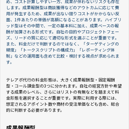
め、コスト計算しやすい一方、成果が伴わないリスクも存在
します。成果報酬型は商談獲得などのアウトカムに応じて費
用が発生するため、成果が出ない限りコストがかからない反
面、1件あたりの単価が高額になることがあります。ハイブリ
ッド型はその中間で、一定の基本料に加え、成果ベースの報
酬が加算される形式です。自社の目的やプロジェクトフェー
ズ、リードの質に応じて適切な形式を選ぶことが重要です。
また、料金だけで判断するのではなく、「ターゲティングの
精度」「トークスクリプトの構成力」「レポーティング体
制」などの運用面も含めて比較・検討する視点が求められま
す。
テレアポ代行の料金形態は、大きく成果報酬型・固定報酬
型・コール課金型の3つに分かれます。自社の経営方針や希望
する成果のレベル、さらにはリストの有無などを踏まえて料
金形態を選択することが重要です。実際に利用する際には、
想定されるアポイント数や商材の受注単価なども含め、総合
的に判断する必要があります。
成果報酬型