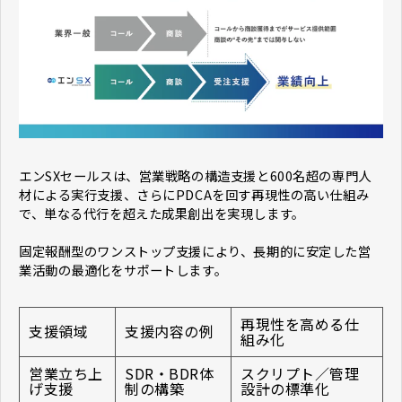
エンSXセールスは、営業戦略の構造支援と600名超の専門人
材による実行支援、さらにPDCAを回す再現性の高い仕組み
で、単なる代行を超えた成果創出を実現します。
固定報酬型のワンストップ支援により、長期的に安定した営
業活動の最適化をサポートします。
再現性を高める仕
支援領域
支援内容の例
組み化
営業立ち上
SDR・BDR体
スクリプト／管理
げ支援
制の構築
設計の標準化