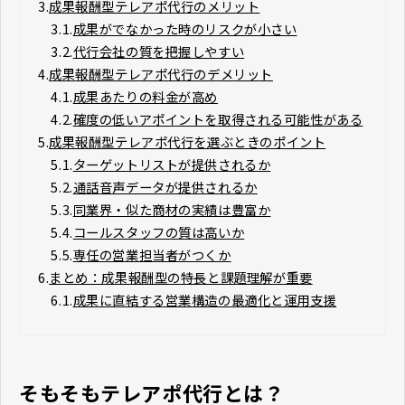
3.
成果報酬型テレアポ代行のメリット
3.1.
成果がでなかった時のリスクが小さい
3.2.
代行会社の質を把握しやすい
4.
成果報酬型テレアポ代行のデメリット
4.1.
成果あたりの料金が高め
4.2.
確度の低いアポイントを取得される可能性がある
5.
成果報酬型テレアポ代行を選ぶときのポイント
5.1.
ターゲットリストが提供されるか
5.2.
通話音声データが提供されるか
5.3.
同業界・似た商材の実績は豊富か
5.4.
コールスタッフの質は高いか
5.5.
専任の営業担当者がつくか
6.
まとめ：成果報酬型の特長と課題理解が重要
6.1.
成果に直結する営業構造の最適化と運用支援
そもそもテレアポ代行とは？