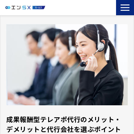
TOP
エンSXとは
サービス一覧
導入事例
お役立ちブログ
セミナー
コラム
成果報酬型テレアポ代行のメリット・
デメリットと代行会社を選ぶポイント