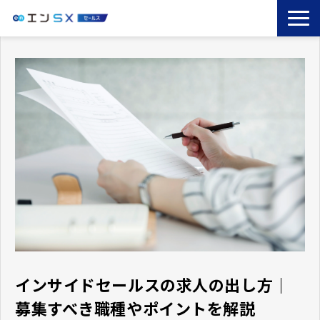
TOP
エンSXとは
サービス一覧
導入事例
お役立ちブログ
セミナー
コラム
インサイドセールスの求人の出し方｜
募集すべき職種やポイントを解説