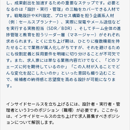
し、成果創出を加速するための重要なステップです。必要と
なるのは「設計・実行・管理」の三軸をカバーできる人材で
す。戦略設計やKPI設定、プロセス構築を担う企画系人材
（例：セールスプランナー）、実際に架電やメール送信など
を実行する実務担当（SDR／BDR）、そしてチーム全体の進
捗管理と教育を担うリーダー層（マネージャー）がそれぞれ
求められます。とくに立ち上げ期は、ひとりに複数機能を持
たせることで業務が属人化しがちですが、それを避けるため
にも役割定義と採用要件を明確に切り分けることが不可欠で
す。また、求人票には単なる業務内容だけでなく、「どのフ
ェーズに何を期待しているのか」「この人材が入ることでど
んな変化を起こしたいのか」といった意図も織り込むこと
で、候補者の納得感と志望度を高める設計が可能になりま
す。
インサイドセールスを立ち上げるには、設計者・実行者・管
理者という3つのポジション（職種）が必要です。ここから
は、インサイドセールスの立ち上げで求人募集すべきポジシ
ョンについて解説します。