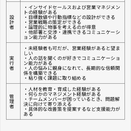
・インサイドセールスおよび営業マネジメン
トの経験がある
設
・目標数値や行動指標などの設計ができる
計
・営業戦略の策定ができる
者
・論理的に物事を考えるのが得意
・他部署と交渉・連携できるコミュニケーシ
ョン能力がある
・未経験者も可だが、営業経験があると望ま
しい
実
・人の話を聞くのが好きでコミュニケーショ
行
ン能力がある
者
・人の悩みに親身になれて、長期的な信頼関
係を構築できる
・粘り強く課題に取り組める
・人材を教育・育成した経験がある
・何らかのマネジメント経験がある
管
・チームメンバーが困っているとき、問題解
理
決に向けて寄り添える
者
・具体的な改善策を提案するなど支援能力が
ある