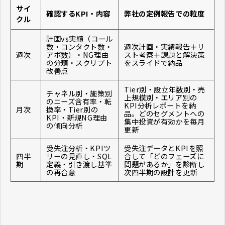
サイ
確認するKPI・内容
弊社の定例報告での粒度
クル
計画vs実績（コール
数・コンタクト数・
週次計画・実績報告＋リ
週次
アポ数）・NG理由
スト考察＋課題と解決策
の分類・スクリプト
をスライドで納品
改善点
Tier別・設立年数別・売
チャネル別・施策別
上規模別・エリア別の
のニーズ含有率・転
KPI分析レポートを納
月次
換率・Tier別の
品。どのセグメントへの
KPI・新規NG理由
集中投資が有効かを毎月
の傾向分析
更新
受失注分析・KPIツ
受失注データとKPIを照
四半
リーの見直し・SQL
合して「どのフェーズに
期
定義・引き渡し基準
問題があるか」を診断し
の再合意
次四半期の設計を更新