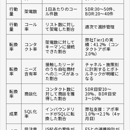
行動
1日あたりのコー
SDR:30〜50件、
架電数
量
ル件数
BDR:20〜40件
行動
コール
リスト数に対し
週次で進捗管理
量
率
て架電した割合
弊社Tier1の実
架電数に対して
転換
コンタ
績：41.2%（コン
キーマンに接続
率
クト率
タクトアポ率
できた割合
2.0%）
接触したリード
チャネル・施策別
転換
ニーズ
のうち自社商材
に計測するとボト
率
含有率
へのニーズがあっ
ルネックが明確に
た割合
なる
コンタクト数に
SDR目安10〜
転換
商談化
対して商談を獲
20%、BDR目安
率
得した割合
3〜10%
インバウンドリ
弊社支援：アポ率
SQL化
成果
ードがSQLに転
1.0%→2.1%（4ヶ
率
換した割合
月目）
受注貢
IS起点の案件が
FSとの連携設計が