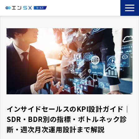
TOP
エンSXとは
サービス一覧
導入事例
お役立ちブログ
セミナー
コラム
インサイドセールスのKPI設計ガイド｜
SDR・BDR別の指標・ボトルネック診
断・週次月次運用設計まで解説