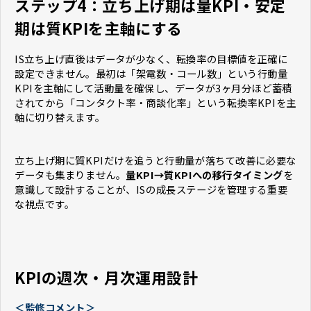
ステップ4：立ち上げ期は量KPI・安定
期は質KPIを主軸にする
IS立ち上げ直後はデータが少なく、転換率の目標値を正確に
設定できません。最初は「架電数・コール数」という行動量
KPIを主軸にして活動量を確保し、データが3ヶ月分ほど蓄積
されてから「コンタクト率・商談化率」という転換率KPIを主
軸に切り替えます。
立ち上げ期に質KPIだけを追うと行動量が落ちて改善に必要な
データも集まりません。
量KPI→質KPIへの移行タイミング
を
意識して設計することが、ISの成長ステージを管理する重要
な視点です。
KPIの週次・月次運用設計
＜監修コメント＞