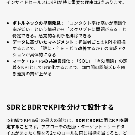
インサイドセールスにKPIが特に重要な理由は3点あります。
ボトルネックの早期発見：
「コンタクト率は高いが商談化
率が低い」という情報から「スクリプトに問題がある」と
特定できる。感覚的な判断を排除できる
データに基づいたマネジメント：
担当者ごとのKPIを把握
することで、「誰に・何を・どう改善するか」の育成アク
ションが具体的になる
マーケ・IS・FSの共通言語化：
「SQL」「有効商談」の定
義をKPIとして明文化することで、部門間の認識ズレを防
ぎ連携の質が上がる
SDRとBDRでKPIを分けて設計する
IS組織でKPI設計の最大の誤りは、
SDRとBDRに同じKPIを設
定すること
です。アプローチの起点・ターゲット・リードタ
イムがまったく異なる2つのロールに同じ指標を当てると、ど