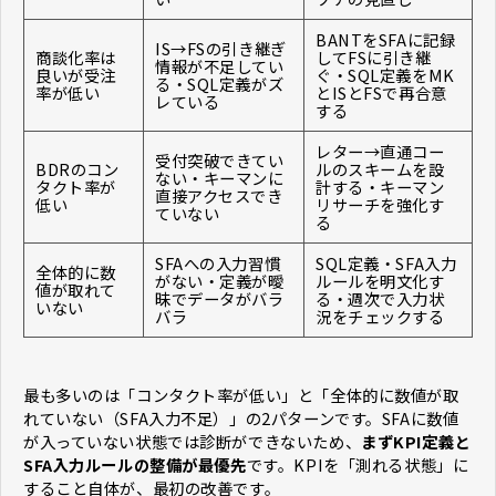
BANTをSFAに記録
IS→FSの引き継ぎ
商談化率は
してFSに引き継
情報が不足してい
良いが受注
ぐ・SQL定義をMK
る・SQL定義がズ
率が低い
とISとFSで再合意
レている
する
レター→直通コー
受付突破できてい
BDRのコン
ルのスキームを設
ない・キーマンに
タクト率が
計する・キーマン
直接アクセスでき
低い
リサーチを強化す
ていない
る
SFAへの入力習慣
SQL定義・SFA入力
全体的に数
がない・定義が曖
ルールを明文化す
値が取れて
昧でデータがバラ
る・週次で入力状
いない
バラ
況をチェックする
最も多いのは「コンタクト率が低い」と「全体的に数値が取
れていない（SFA入力不足）」の2パターンです。SFAに数値
が入っていない状態では診断ができないため、
まずKPI定義と
SFA入力ルールの整備が最優先
です。KPIを「測れる状態」に
すること自体が、最初の改善です。