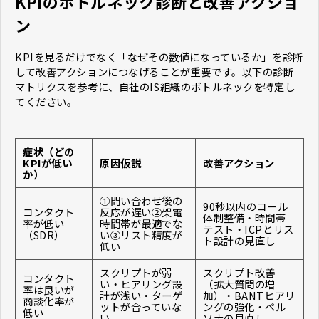
KPIのボトルネック診断と改善アクショ
ン
KPIを見るだけでなく「なぜその数値になっているか」を診断
して改善アクションにつなげることが重要です。以下の診断
マトリクスを参考に、自社のIS組織のボトルネックを特定し
てください。
症状（どの
KPIが低い
原因仮説
改善アクション
か）
①問い合わせ後の
90秒以内のコール
コンタクト
反応が遅い②架電
体制整備・時間帯
率が低い
時間帯が最適でな
テスト・ICPとリス
（SDR）
い③リスト精度が
ト設計の見直し
低い
スクリプトが弱
スクリプト改善
コンタクト
い・ヒアリング設
（拡大質問の増
率は良いが
計が浅い・ターゲ
加）・BANTヒアリ
商談化率が
ットが合っていな
ングの強化・ペル
低い
い
ソナの見直し