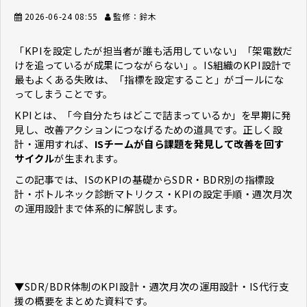
2026-06-24 08:55
監修：鈴木
「KPIを設定したが担当者が誰も活用していない」「架電数だ
けを追っているが成果につながらない」。IS組織のKPI設計で
最もよくある失敗は、「指標を設定すること」がゴールにな
ってしまうことです。
KPIとは、「今自分たちはどこで詰まっているか」を早期に発
見し、改善アクションにつなげるための道具です。正しく設
計・運用すれば、
ISチームが自ら課題を発見して改善を回す
サイクル
が生まれます。
この記事では、ISのKPIの基礎からSDR・BDR別の指標設
計・ボトルネック診断マトリクス・KPIの設定手順・週次月次
の運用設計まで体系的に解説します。
▼SDR/BDR体制のKPI設計・週次月次の運用設計・IS代行支
援の概要をまとめた資料です。