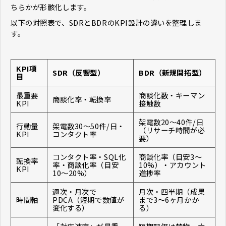
ちらかが形骸化します。
以下の対照表で、SDRとBDRのKPI設計の違いを整理しま
す。
KPI項
SDR（反響型）
BDR（新規開拓型）
目
最重要
商談化数・キーマン
商談化率・転換率
KPI
接触数
架電数20〜40件/日
行動量
架電数30〜50件/日・
（リサーチ時間が必
KPI
コンタクト率
要）
コンタクト率・SQL化
商談化率（目安3〜
転換率
率・商談化率（目安
10%）・アカウント
KPI
10〜20%）
進捗率
週次・月次で
月次・四半期（成果
時間軸
PDCA（短期で数値が
まで3〜6ヶ月かか
変化する）
る）