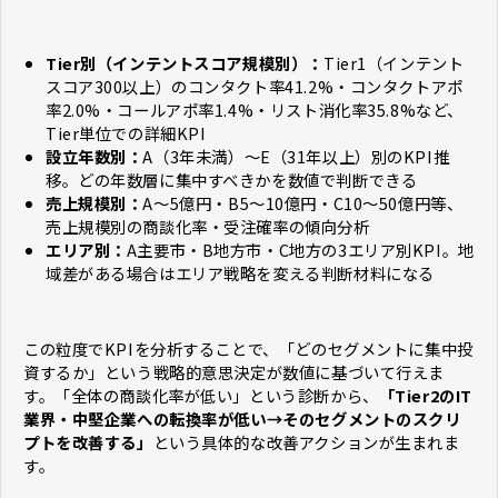
Tier別（インテントスコア規模別）：
Tier1（インテント
スコア300以上）のコンタクト率41.2%・コンタクトアポ
率2.0%・コールアポ率1.4%・リスト消化率35.8%など、
Tier単位での詳細KPI
設立年数別：
A（3年未満）〜E（31年以上）別のKPI推
移。どの年数層に集中すべきかを数値で判断できる
売上規模別：
A〜5億円・B5〜10億円・C10〜50億円等、
売上規模別の商談化率・受注確率の傾向分析
エリア別：
A主要市・B地方市・C地方の3エリア別KPI。地
域差がある場合はエリア戦略を変える判断材料になる
この粒度でKPIを分析することで、「どのセグメントに集中投
資するか」という戦略的意思決定が数値に基づいて行えま
す。「全体の商談化率が低い」という診断から、
「Tier2のIT
業界・中堅企業への転換率が低い→そのセグメントのスクリ
プトを改善する」
という具体的な改善アクションが生まれま
す。