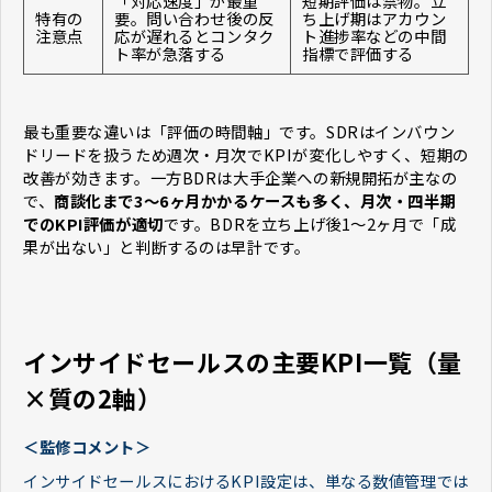
「対応速度」が最重
短期評価は禁物。立
特有の
要。問い合わせ後の反
ち上げ期はアカウン
注意点
応が遅れるとコンタク
ト進捗率などの中間
ト率が急落する
指標で評価する
最も重要な違いは「評価の時間軸」です。SDRはインバウン
ドリードを扱うため週次・月次でKPIが変化しやすく、短期の
改善が効きます。一方BDRは大手企業への新規開拓が主なの
で、
商談化まで3〜6ヶ月かかるケースも多く、月次・四半期
でのKPI評価が適切
です。BDRを立ち上げ後1〜2ヶ月で「成
果が出ない」と判断するのは早計です。
インサイドセールスの主要KPI一覧（量
×質の2軸）
＜監修コメント＞
インサイドセールスにおけるKPI設定は、単なる数値管理では