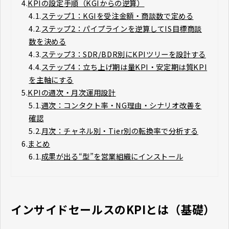
4.
KPIの設定手順（KGIからの逆算）
4.1.
ステップ1：KGIを受注金額・商談数で定める
4.2.
ステップ2：パイプラインを逆算してIS目標商談
数を決める
4.3.
ステップ3：SDR/BDR別にKPIツリーを設計する
4.4.
ステップ4：立ち上げ期は量KPI・安定期は質KPI
を主軸にする
5.
KPIの週次・月次運用設計
5.1.
週次：コンタクト率・NG理由・シナリオ改善を
確認
5.2.
月次：チャネル別・Tier別の転換率で分析する
6.
まとめ
6.1.
成果が出る“型”を営業組織にインストール
インサイドセールスのKPIとは（基礎）