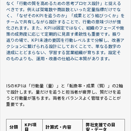
なく「行動の質を高めるための思考プロセス設計」と捉える
べきです。例えば架電数や商談数といった定量指標だけでな
く、「なぜそのKPIを追うのか」「成果とどう結びつくか」を
チームで共有しながら設計することで、行動の意味づけが強
化されます。また、KPIは固定ではなく、組織のフェーズや施
策の成熟度に応じて定期的に見直す柔軟性も重要です。振り
返りの場で、KPI未達の要因を行動レベルまで分解し、改善ア
クションに繋げられる設計にしておくことで、単なる数字の
達成にとどまらない、学習する営業組織が育ちます。設定そ
のものよりも、運用・改善の仕組みに本質があります。
ISのKPIは「行動量（量）」と「転換率・成果（質）」の2軸
で設計します。量だけを追うと担当者が疲弊し、質だけを追
うと行動量が落ちます。両者をバランスよく管理することが
重要です。
KPI項
弊社支援での目
分類
計算式・内容
目
安・データ