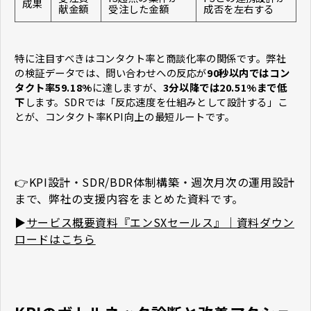
成果
献金額
受注した金額
成否を左右する
特に注目すべきはコンタクト率と商談化率の関係です。弊社
の検証データでは、問い合わせへの反応が
90秒以内ではコン
タクト率59.18%
に達しますが、
3分以降では20.51%まで低
下
します。SDRでは「反応速度を仕組みとして設計する」こ
とが、コンタクト率KPI向上の最短ルートです。
👉KPI設計・SDR/BDR体制構築・週次月次の運用設計
まで、弊社の支援内容をまとめた資料です。
▶
サービス概要資料『エンSXセールス』｜資料ダウン
ロードはこちら