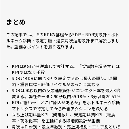
まとめ
この記事では、ISのKPIの基礎からSDR・BDR別設計・ボト
ルネック診断・設定手順・週次月次運用設計まで解説しまし
た。重要なポイントを振り返ります。
KPIはKGIから逆算して設計する。「架電数を増やす」は
KPIではなく手段
SDRとBDRに同じKPIを設定するのは最大の誤り。時間
軸・重要指標・評価サイクルがまったく異なる
SDRは90秒以内の反応速度設計がコンタクト率を最大3倍
変える。弊社データ：90秒以内59.18%・3分以降20.51%
KPIが低い→「どこに原因があるか」をボトルネック診断
マトリクスで特定してから改善アクションを決める
立ち上げ期は量KPI（架電数）、安定期は質KPI（転換
率・商談化率）を主軸にする段階的設計が重要
月次はTier別・設立年数別・売上規模別・エリア別という