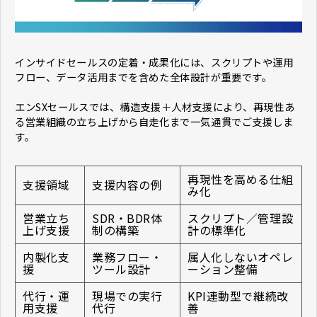
​​​​​​​インサイドセールスの定着・成果化には、スクリプトや運用
フロー、データ活用までを含めた全体設計が重要です。
エンSXセールスでは、構造支援＋人材支援により、再現性あ
る営業組織の立ち上げから自走化まで一気通貫でご支援しま
す。
再現性を高める仕組
支援領域
支援内容の例
み化
営業立ち
SDR・BDR体
スクリプト／管理設
上げ支援
制の構築
計の標準化
内製化支
業務フロー・
属人化しないオペレ
援
ツール設計
ーション整備
代行・運
現場での実行
KPI連動型で継続改
用支援
代行
善