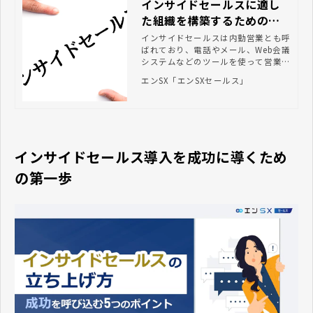
インサイドセールスに適し
た組織を構築するためのポ
イントを紹介
インサイドセールスは内勤営業とも呼
ばれており、電話やメール、Web会議
システムなどのツールを使って営業活
動を行います。 顧客のもとへ直接足
エンSX「エンSXセールス」
を運ばずにアプローチができるため、
新たな営業方法として企業で導入され
ています。 これまでの外勤営業とは
異なる営業スタイルであるため、導入
する際はインサイドセールスに適した
組織・体制の構築が必要です。 担当
インサイドセールス導入を成功に導くため
者のなかには、「インサイドセールス
の導入を検討している」「インサイド
の第一歩
セールスに適した組織・体制の作り方
が知りたい」と考えている方もいるの
ではないでしょうか。 この記事で
は、インサイドセールスに適した組
織・体制を構築するためのポイントと
必要なツールについて解説します。