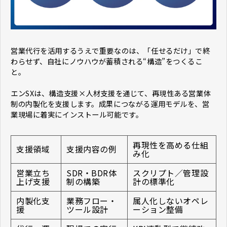
​​​​​​​営業代行を活用するうえで重要なのは、「任せるだけ」で終
わらせず、自社にノウハウが蓄積される“構造”をつくるこ
と。
エンSXは、構造支援×人材支援を通じて、再現性ある営業体
制の内製化を支援します。成果につながる運用モデルを、営
業現場に着実にインストール可能です。
再現性を高める仕組
支援領域
支援内容の例
み化
営業立ち
SDR・BDR体
スクリプト／管理設
上げ支援
制の構築
計の標準化
内製化支
業務フロー・
属人化しないオペレ
援
ツール設計
ーション整備