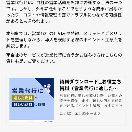
営業代行とは、自社の営業活動を外部に委託する手法の一つ
です。しかし、外部に任せることで思うような成果が出なか
ったり、コストや情報管理の面でトラブルにつながる可能性
があるとも言われます。
本記事では、営業代行の仕組みや特徴、メリットとデメリッ
トを整理しながら、導入を検討する際のポイントと注意点を
解説します。
▼自社のサービスが営業代行に合うかお悩みの方は
こちら
の
資料も是非ご覧ください。
資料ダウンロード_お役立ち
資料（営業代行に適した商
材と難しい商材）
営業代行に適した商材と難しい商材の
特徴を紹介します。難しい商材で成果
を上げるポイントも解説しますので、
営業代行の利用を検討する際にご参考
エンSX「エンSXセールス」
ください。