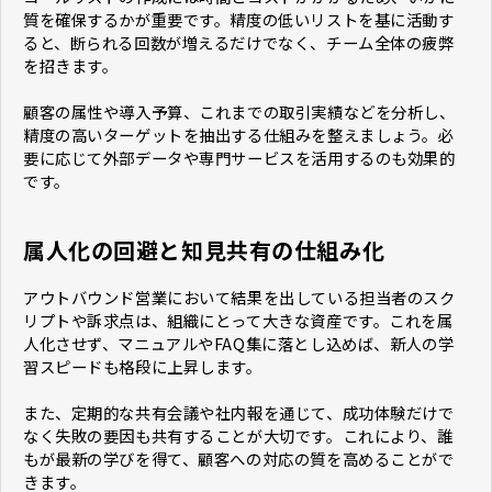
質を確保するかが重要です。精度の低いリストを基に活動す
ると、断られる回数が増えるだけでなく、チーム全体の疲弊
を招きます。
顧客の属性や導入予算、これまでの取引実績などを分析し、
精度の高いターゲットを抽出する仕組みを整えましょう。必
要に応じて外部データや専門サービスを活用するのも効果的
です。
属人化の回避と知見共有の仕組み化
アウトバウンド営業において結果を出している担当者のスク
リプトや訴求点は、組織にとって大きな資産です。これを属
人化させず、マニュアルやFAQ集に落とし込めば、新人の学
習スピードも格段に上昇します。
また、定期的な共有会議や社内報を通じて、成功体験だけで
なく失敗の要因も共有することが大切です。これにより、誰
もが最新の学びを得て、顧客への対応の質を高めることがで
きます。