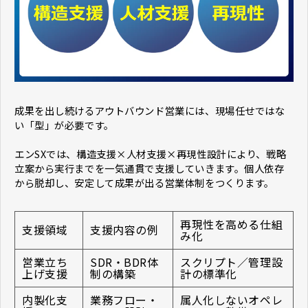
成果を出し続けるアウトバウンド営業には、現場任せではな
い「型」が必要です。
エンSXでは、構造支援×人材支援×再現性設計により、戦略
立案から実行までを一気通貫で支援していきます。個人依存
から脱却し、安定して成果が出る営業体制をつくります。
再現性を高める仕組
支援領域
支援内容の例
み化
営業立ち
SDR・BDR体
スクリプト／管理設
上げ支援
制の構築
計の標準化
内製化支
業務フロー・
属人化しないオペレ