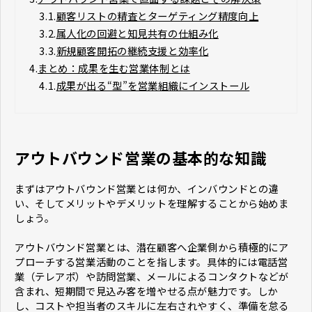
3.1.
顧客リストの精査とターゲティング精度向上
3.2.
属人化の回避と知見共有の仕組み化
3.3.
新規顧客開拓の継続支援と効率化
4.
まとめ：成果を生む営業体制とは
4.1.
成果が出る“型”を営業組織にインストール
アウトバウンド営業の基本的な知識
まずはアウトバウンド営業とは何か、インバウンドとの違
い、そしてメリットやデメリットを理解することから始めま
しょう。
アウトバウンド営業とは、潜在顧客へ企業側から積極的にア
プローチする営業活動のことを指します。具体的には電話営
業（テレアポ）や訪問営業、メールによるコンタクトなどが
含まれ、短期間で見込み客を増やせる点が魅力です。しか
し、コストや担当者のスキルに左右されやすく、準備を怠る