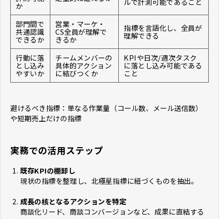
ルで計測可能であること
か
部門間で
営業・マーケ・
指標を言語化し、全員が
共通認識
CS全員が理解で
理解できる
できるか
きるか
行動に落
チームメンバーの
KPIや日次/週次タスク
とし込み
具体的アクション
に落とし込み可能である
やすいか
に結びつくか
こと
避けるべき指標：単なる作業量（コール数、メール送信数）
や短期売上だけの指標
実務での活用ステップ
既存KPIの棚卸し
現状の指標を整理し、北極星指標に紐づくものを抽出。
成長の核となるアクションを特定
商談化リード、商談コンバージョンなど、成果に直結する