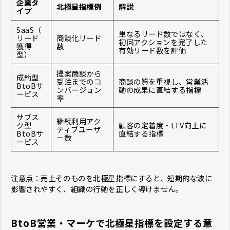
企業タ
北極星指標例
解説
イプ
SaaS（
単なるリード数ではなく、
リード
商談化リード
初回アクションを完了した
獲得
数
有効リード数を評価
型）
提案商談から
成約型
受注までのコ
商談の質を重視し、営業活
BtoBサ
ンバージョン
動の成果に直結する指標
ービス
率
サブス
継続利用アク
ク型
顧客の定着度・LTV向上に
ティブユーザ
BtoBサ
直結する指標
ー数
ービス
注意点：売上そのものを北極星指標にすると、短期的な波に
影響されやすく、組織の行動を正しく導けません。
BtoB営業・マーケで北極星指標を設定する意