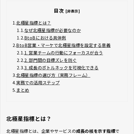
目次
[非表示]
1.
北極星指標とは？
1.1.
なぜ北極星指標が必要なのか
1.2.
BtoBにおける具体例
2.
BtoB営業・マーケで北極星指標を設定する意義
2.1.
1. 営業チームの行動にフォーカスが合う
2.2.
2. 部門間の目標ズレを防ぐ
2.3.
3. 成長のボトルネックを可視化できる
3.
北極星指標の選び方（実務フレーム）
4.
実務での活用ステップ
5.
まとめ
北極星指標とは？
北極星指標とは、企業やサービスの
成長の核を示す指標
で