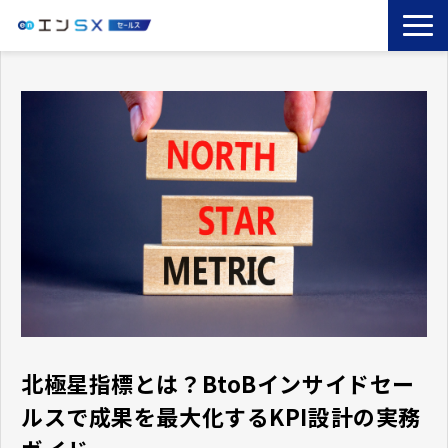
TOP
エンSXとは
サービス一覧
導入事例
お役立ちブログ
セミナー
コラム
北極星指標とは？BtoBインサイドセー
ルスで成果を最大化するKPI設計の実務