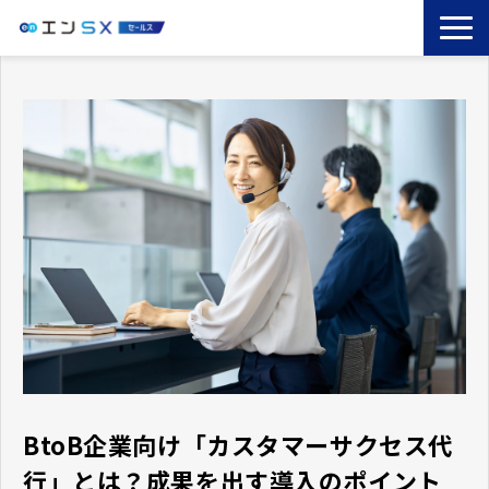
TOP
エンSXとは
サービス一覧
導入事例
お役立ちブログ
セミナー
コラム
BtoB企業向け「カスタマーサクセス代
行」とは？成果を出す導入のポイント