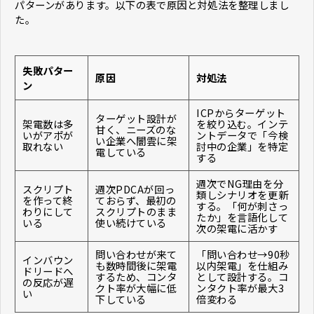
パターンがあります。以下の表で原因と対処法を整理しまし
た。
失敗パター
原因
対処法
ン
ICPからターゲット
ターゲット設計が
架電数は多
を絞り込む。インテ
甘く、ニーズのな
いがアポが
ントデータで「今検
い企業へ闇雲に架
取れない
討中の企業」を特定
電している
する
週次でNG理由を分
スクリプト
週次PDCAが回っ
類しシナリオを更新
を作って終
ておらず、最初の
する。「何が刺さっ
わりにして
スクリプトのまま
たか」を言語化して
いる
使い続けている
次の架電に活かす
問い合わせが来て
「問い合わせ→90秒
インバウン
も数時間後に架電
以内架電」を仕組み
ドリードへ
するため、コンタ
として設計する。コ
の反応が遅
クト率が大幅に低
ンタクト率が最大3
い
下している
倍変わる