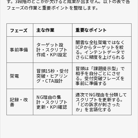
す。3段階のどこかが欠けると成果が出ません。以下の表で各
フェーズの作業と重要ポイントを整理します。
主な作業
重要なポイント
フェーズ
闇雲な全社架電ではなく
ターゲット設
ICPからターゲットを絞
事前準備
計・スクリプト
る。インテントデータで
作成・KPI設定
さらに精度を上げられる
冒頭は「課題提示型」で
冒頭15秒・受付
相手を自分ごとにさせ
架電
突破・ヒアリン
る。受付突破フレーズを
グ・CTA設計
事前に準備する
週次でNG理由を分類して
NG理由の集
記録・改
スクリプトを更新する。
計・スクリプト
善
「どの訴求が刺さった
更新・KPI確認
か」を言語化する