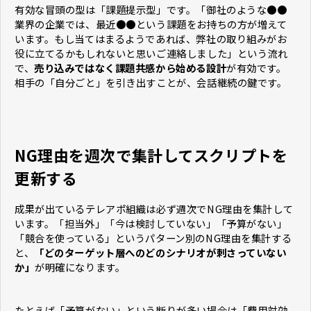
有効な冒頭の型は「課題提示型」です。「御社のような●●
業界の企業では、最近●●という課題をお持ちの方が増えて
います。もし当てはまるようであれば、弊社の取り組みがお
役に立てるかもしれないと思いご連絡しました」という流れ
で、
売り込みではなく課題共感から始める設計
が有効です。
相手の「自分ごと」を引き出すことが、会話継続の鍵です。
NG理由を週次で集計してスクリプトを
更新する
成果が出ているテレアポ組織は必ず週次でNG理由を集計して
います。「担当外」「今は検討していない」「予算がない」
「競合を使っている」というパターン別のNG理由を集計する
と、
「どのターゲット層へのどのシナリオが刺さっていない
か」
が明確になります。
たとえば「予算がない」という断りが多い場合は「費用対効