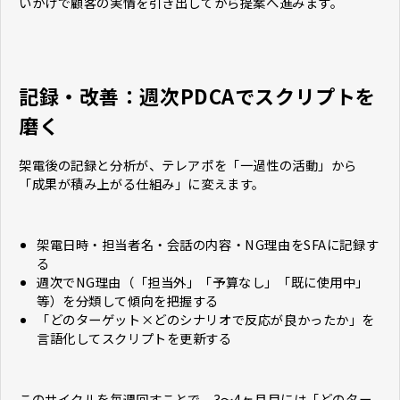
いかけで顧客の実情を引き出してから提案へ進みます。
記録・改善：週次PDCAでスクリプトを
磨く
架電後の記録と分析が、テレアポを「一過性の活動」から
「成果が積み上がる仕組み」に変えます。
架電日時・担当者名・会話の内容・NG理由をSFAに記録す
る
週次でNG理由（「担当外」「予算なし」「既に使用中」
等）を分類して傾向を把握する
「どのターゲット×どのシナリオで反応が良かったか」を
言語化してスクリプトを更新する
このサイクルを毎週回すことで、3〜4ヶ月目には「どのター