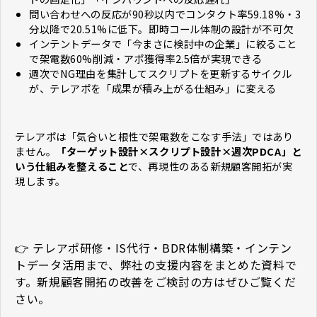
問い合わせへの反応が90秒以内でコンタクト率59.18%・3
分以降で20.51%に低下。即時コール体制の設計が不可欠
インテントデータで「今まさに検討中の企業」に絞ること
で架電数60%削減・アポ獲得率2.5倍が実現できる
週次でNG理由を集計してスクリプトを更新するサイクル
が、テレアポを「成果が積み上がる仕組み」に変える
テレアポは「気合いと根性で架電数をこなす手法」ではあり
ません。
「ターゲット設計×スクリプト設計×週次PDCA」と
いう仕組みを整えること
で、再現性のある新規顧客開拓が実
現します。
👉 テレアポ研修・IS代行・BDR体制構築・インテン
トデータ活用まで、弊社の支援内容をまとめた資料で
す。新規顧客開拓の改善をご検討の方はぜひご覧くだ
さい。