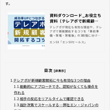
す。
資料ダウンロード_お役立ち
資料（テレアポで新規顧客
を開拓するコツ）
テレアポが現在も有効な理由や、テレ
アポで新規開拓するコツを「事前準
備・架電・架電後」の3段階に分けて
解説します。ぜひご参考にされてくだ
エンSX「エンSXセールス」
さい。
目次
[非表示]
1.
テレアポが新規顧客開拓に今も有効な3つの理由
1.1.
能動的にアプローチでき、認知がなくても接点を
作れる
1.2.
相手の反応をリアルタイムで確認できる
1.3.
設計次第でスケールする—弊社エン・ジャパンの