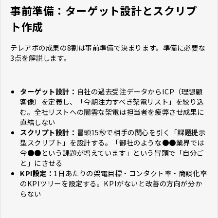
事前準備：ターゲット設計とスクリプ
ト作成
テレアポの成果の8割は事前準備で決まります。準備に必要な
3点を解説します。
ターゲット設計：
自社の過去受注データからICP（理想顧
客像）を定義し、「今期注力すべき架電リスト」を絞り込
む。全社リストへの闇雲な架電は担当者を疲弊させ成果に
直結しない
スクリプト設計：
冒頭15秒で相手の関心を引く「課題提示
型スクリプト」を設計する。「御社のような●●業界では
今●●という課題が増えています」という冒頭で「自分ご
と」にさせる
KPI設定：
1日あたりの架電目標・コンタクト率・商談化率
のKPIツリーを設定する。KPIがないと改善の方向が分か
らない