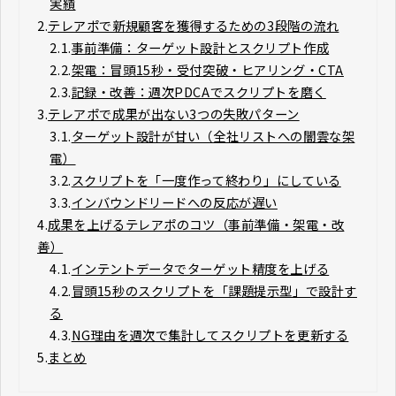
実績
2.
テレアポで新規顧客を獲得するための3段階の流れ
2.1.
事前準備：ターゲット設計とスクリプト作成
2.2.
架電：冒頭15秒・受付突破・ヒアリング・CTA
2.3.
記録・改善：週次PDCAでスクリプトを磨く
3.
テレアポで成果が出ない3つの失敗パターン
3.1.
ターゲット設計が甘い（全社リストへの闇雲な架
電）
3.2.
スクリプトを「一度作って終わり」にしている
3.3.
インバウンドリードへの反応が遅い
4.
成果を上げるテレアポのコツ（事前準備・架電・改
善）
4.1.
インテントデータでターゲット精度を上げる
4.2.
冒頭15秒のスクリプトを「課題提示型」で設計す
る
4.3.
NG理由を週次で集計してスクリプトを更新する
5.
まとめ