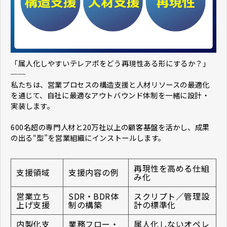
「属人化しやすいテレアポをどう再現性ある形にするか？」
──
私たちは、営業プロセスの構造支援と人材リソースの最適化
を通じて、自社に最適なアウトバウンド体制を一緒に設計・
実装します。
600名超の専門人材と20万社以上の顧客基盤を活かし、成果
の出る“型”を営業組織にインストールします。
再現性を高める仕組
支援領域
支援内容の例
み化
営業立ち
SDR・BDR体
スクリプト／管理設
上げ支援
制の構築
計の標準化
内製化支
業務フロー・
属人化しないオペレ