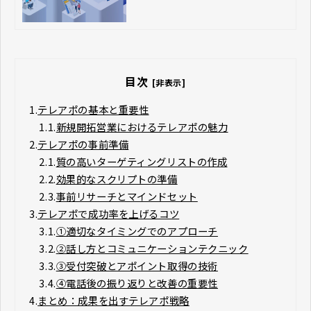
目次
[非表示]
1.
テレアポの基本と重要性
1.1.
新規開拓営業におけるテレアポの魅力
2.
テレアポの事前準備
2.1.
質の高いターゲティングリストの作成
2.2.
効果的なスクリプトの準備
2.3.
事前リサーチとマインドセット
3.
テレアポで成功率を上げるコツ
3.1.
①適切なタイミングでのアプローチ
3.2.
②話し方とコミュニケーションテクニック
3.3.
③受付突破とアポイント取得の技術
3.4.
④電話後の振り返りと改善の重要性
4.
まとめ​​​​​​​：成果を出すテレアポ戦略