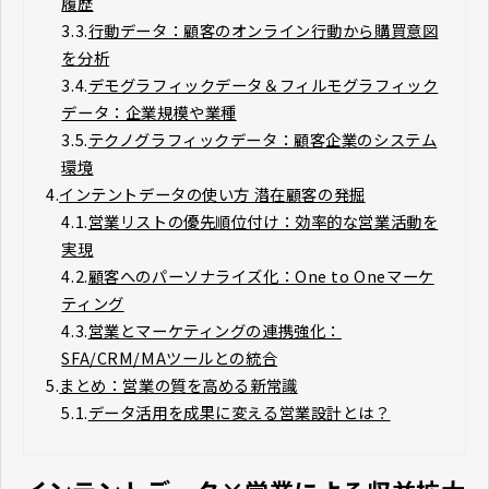
履歴
3.3.
行動データ：顧客のオンライン行動から購買意図
を分析
3.4.
デモグラフィックデータ＆フィルモグラフィック
データ：企業規模や業種
3.5.
テクノグラフィックデータ：顧客企業のシステム
環境
4.
インテントデータの使い方 潜在顧客の発掘
4.1.
営業リストの優先順位付け：効率的な営業活動を
実現
4.2.
顧客へのパーソナライズ化：One to Oneマーケ
ティング
4.3.
営業とマーケティングの連携強化：
SFA/CRM/MAツールとの統合
5.
まとめ：営業の質を高める新常識
5.1.
データ活用を成果に変える営業設計とは？