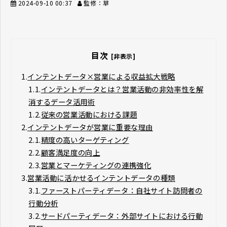
2024-09-10 00:37
監修：草
目次
[非表示]
1.
インテントデータ×営業による収益拡大戦略
1.1.
インテントデータとは？営業活動の非効率性を解
消するデータ活用術
1.2.
従来の営業活動における課題
2.
インテントデータが営業に重要な理由
2.1.
精度の高いターゲティング
2.2.
顧客満足度の向上
2.3.
営業とマーケティングの連携強化
3.
営業活動に活かせるインテントデータの種類
3.1.
ファーストパーティデータ：自社サイト訪問者の
行動分析
3.2.
サードパーティデータ：外部サイトにおける行動