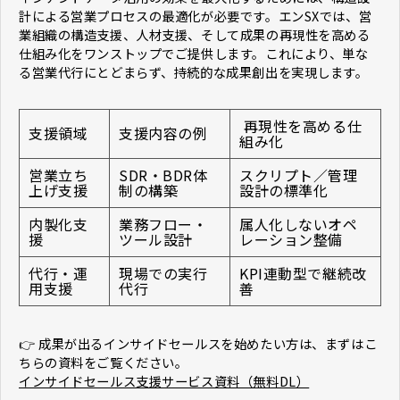
計による営業プロセスの最適化が必要です。エンSXでは、営
業組織の構造支援、人材支援、そして成果の再現性を高める
仕組み化をワンストップでご提供します。これにより、単な
る営業代行にとどまらず、持続的な成果創出を実現します。
再現性を高める仕
支援領域
支援内容の例
組み化
営業立ち
SDR・BDR体
スクリプト／管理
上げ支援
制の構築
設計の標準化
内製化支
業務フロー・
属人化しないオペ
援
ツール設計
レーション整備
代行・運
現場での実行
KPI連動型で継続改
用支援
代行
善
👉 成果が出るインサイドセールスを始めたい方は、まずはこ
ちらの資料をご覧ください。
インサイドセールス支援サービス資料（無料DL）