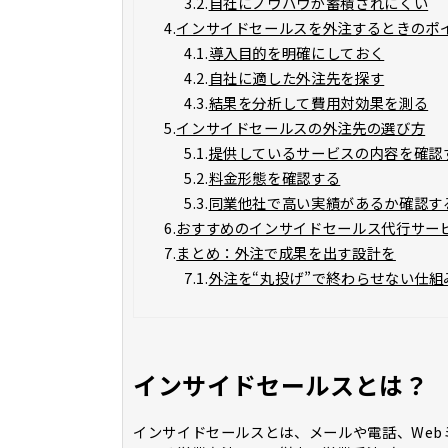
3.2.
自社にノウハウが蓄積されにくい
4.
インサイドセールスを外注するときのポ
4.1.
導入目的を明確にしておく
4.2.
自社に適した外注先を探す
4.3.
結果を分析して費用対効果を測る
5.
インサイドセールスの外注先の選び方
5.1.
提供しているサービスの内容を確認
5.2.
料金形態を確認する
5.3.
同業他社で高い実績があるか確認す
6.
おすすめのインサイドセールス代行サー
7.
まとめ：外注で成果を出す設計を
7.1.
外注を“丸投げ”で終わらせない仕組
インサイドセールスとは？
インサイドセールスとは、メールや電話、We