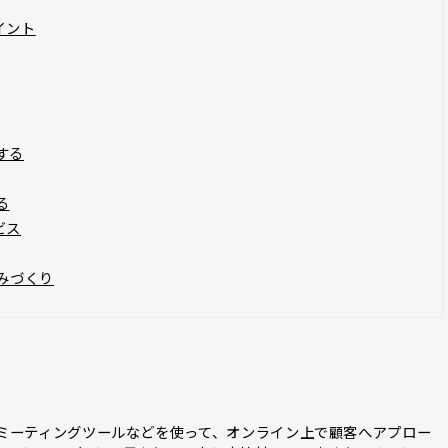
イント
する
る
ビス
みづくり
bミーティングツールなどを使って、オンライン上で顧客へアプロー