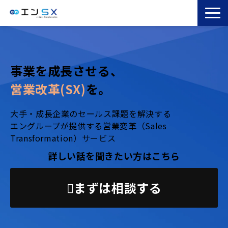
TOP
エンSXとは
事業を成長させる、
サービス一覧
営業改革(SX)
を。
導入事例
お役立ちブログ
大手・成長企業のセールス課題を解決する
エングループが提供する営業変革（Sales
セミナー
Transformation）サービス
コラム
詳しい話を聞きたい方はこちら
まずは相談する