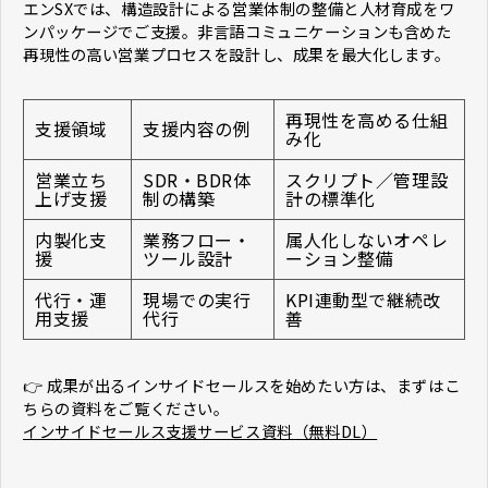
エンSXでは、構造設計による営業体制の整備と人材育成をワ
ンパッケージでご支援。非言語コミュニケーションも含めた
再現性の高い営業プロセスを設計し、成果を最大化します。
再現性を高める仕組
支援領域
支援内容の例
み化
営業立ち
SDR・BDR体
スクリプト／管理設
上げ支援
制の構築
計の標準化
内製化支
業務フロー・
属人化しないオペレ
援
ツール設計
ーション整備
代行・運
現場での実行
KPI連動型で継続改
用支援
代行
善
👉 成果が出るインサイドセールスを始めたい方は、まずはこ
ちらの資料をご覧ください。
インサイドセールス支援サービス資料（無料DL）