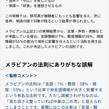
・音声＝「中立」を表したもの
・単語＝「好意」を連想させるもの
この実験では、顔写真が被験者にもっとも影響を与え、次に
音声、単語の順で印象が残るという結果が得られました。
メラビアンは上記2つの実験結果から、言葉・声色・表情など
が矛盾している場合、言語情報が7％、聴覚情報が38％、視覚
情報が55％の割合で相手に影響を与えるという法則を導き出
しました。これが先述したメラビアンの法則です。
メラビアンの法則にありがちな誤解
＜監修コメント＞
メラビアンの法則は「言語：7％・聴覚：38％・視
覚：55％」という比率で非言語情報が大きく影響する
という有名な法則です。ただし誤解されがちなのは、
「見た目さえ整っていれば中身は二の次」と捉えられ
てしまうことです。実際にはこの比率は「言語・聴