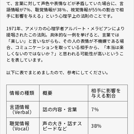
て、言葉に対して声色や表情などが矛盾していた場合に、言
語情報が7％、聴覚情報が38％、視覚情報が55％の割合で相
手に影響を与える」という心理学上の法則のことです。
1971年、アメリカの心理学者アルバート・メラビアンにより
提唱されたこの法則。具体的な一例を挙げると、言葉では
「楽しい」と言いながらも、その人の表情が不機嫌である場
合、コミュニケーションを取っている相手から、「本当は楽
しくないのではないか？」と思われる可能性が高いというこ
とを表しています。
以下に表でまとめましたので、参考にしてください。
相手に影響を
情報の種類
概要
与える割合
言語情報
話の内容・言葉
7％
（Verbal）
聴覚情報
声の大き・話すス
38％
（Vocal）
ピードなど