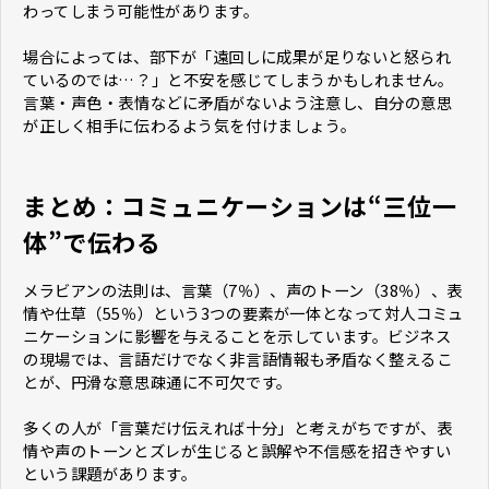
わってしまう可能性があります。
場合によっては、部下が「遠回しに成果が足りないと怒られ
ているのでは…？」と不安を感じてしまうかもしれません。
言葉・声色・表情などに矛盾がないよう注意し、自分の意思
が正しく相手に伝わるよう気を付けましょう。
まとめ：コミュニケーションは“三位一
体”で伝わる
メラビアンの法則は、言葉（7％）、声のトーン（38％）、表
情や仕草（55％）という3つの要素が一体となって対人コミュ
ニケーションに影響を与えることを示しています。ビジネス
の現場では、言語だけでなく非言語情報も矛盾なく整えるこ
とが、円滑な意思疎通に不可欠です。
多くの人が「言葉だけ伝えれば十分」と考えがちですが、表
情や声のトーンとズレが生じると誤解や不信感を招きやすい
という課題があります。