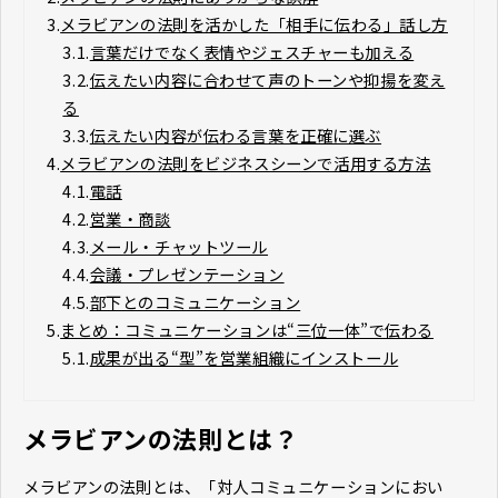
3.
メラビアンの法則を活かした「相手に伝わる」話し方
3.1.
言葉だけでなく表情やジェスチャーも加える
3.2.
伝えたい内容に合わせて声のトーンや抑揚を変え
る
3.3.
伝えたい内容が伝わる言葉を正確に選ぶ
4.
メラビアンの法則をビジネスシーンで活用する方法
4.1.
電話
4.2.
営業・商談
4.3.
メール・チャットツール
4.4.
会議・プレゼンテーション
4.5.
部下とのコミュニケーション
5.
まとめ：コミュニケーションは“三位一体”で伝わる
5.1.
成果が出る“型”を営業組織にインストール
メラビアンの法則とは？
メラビアンの法則とは、「対人コミュニケーションにおい