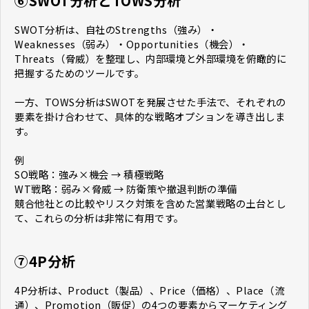
⑥SWOT分析とTOWS分析
SWOT分析は、自社のStrengths（強み）・
Weaknesses（弱み）・Opportunities（機会）・
Threats（脅威）を整理し、内部環境と外部環境を俯瞰的に
把握するためのツールです。
一方、TOWS分析はSWOTを発展させた手法で、それぞれの
要素を掛け合わせて、具体的な戦略オプションを導き出しま
す。
例
SO戦略：強み×機会 → 積極戦略
WT戦略：弱み×脅威 → 防衛策や撤退判断の準備
競合他社との比較やリスク対策を含めた営業戦略の土台とし
て、これらの分析は非常に有用です。
⑦4P分析
4P分析は、Product（製品）、Price（価格）、Place（流
通）、Promotion（販促）の4つの要素からマーケティング