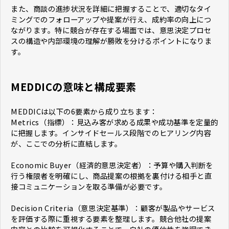
また、商談の進捗状況を詳細に把握することで、適切なタイ
ミングでのフォローアップや提案が行え、成約率の向上につ
ながります。特に競合が存在する場面では、意思決定プロセ
スの構造や内部環境の理解が勝敗を分けるポイントになりま
す。
MEDDICの意味と構成要素
MEDDICは以下の6要素から成り立ちます：
Metrics（指標）：見込み客が求める成果や成功基準を定量的
に把握します。インサイドセールス段階でのヒアリング内容
が、ここでの分析に直結します。
Economic Buyer（経済的意思決定者）：予算や購入判断を
行う権限者を明確にし、商品提案の根拠を裏付ける相手と直
接コミュニケーションを取る準備が必要です。
Decision Criteria（意思決定基準）：顧客が製品やサービス
を評価する際に重視する要素を整理します。競合他社の提案