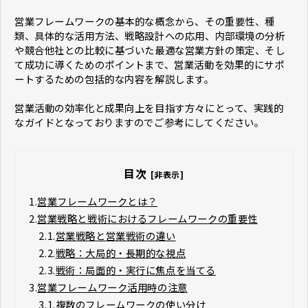
営業フレームワークの基本的な概念から、その重要性、種
類、具体的な活用方法、戦略設計への応用、内部環境の分析
や競合他社との比較に基づいた最適な営業方針の策定、そし
て成功に導くためのポイントまで、営業活動を効果的にサポ
ートするための包括的な内容を解説します。
営業活動の効率化と成果向上を目指す方々にとって、実践的
なガイドとなっておりますのでご参考にしてください。
目次
[非表示]
1.
営業フレームワークとは？
2.
営業戦略と戦術におけるフレームワークの重要性
2.1.
営業戦略と営業戦術の違い
2.2.
戦略：大局的・長期的な視点
2.3.
戦術：局面的・実行に焦点を当てる
3.
営業フレームワーク活用時の注意
3.1.
複数のフレームワークの使い分け