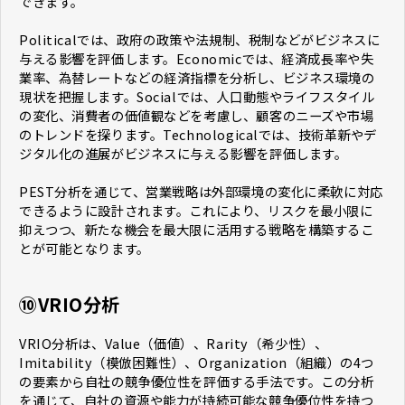
できます。
Politicalでは、政府の政策や法規制、税制などがビジネスに
与える影響を評価します。Economicでは、経済成長率や失
業率、為替レートなどの経済指標を分析し、ビジネス環境の
現状を把握します。Socialでは、人口動態やライフスタイル
の変化、消費者の価値観などを考慮し、顧客のニーズや市場
のトレンドを探ります。Technologicalでは、技術革新やデ
ジタル化の進展がビジネスに与える影響を評価します。
PEST分析を通じて、営業戦略は外部環境の変化に柔軟に対応
できるように設計されます。これにより、リスクを最小限に
抑えつつ、新たな機会を最大限に活用する戦略を構築するこ
とが可能となります。
⑩VRIO分析
VRIO分析は、Value（価値）、Rarity（希少性）、
Imitability（模倣困難性）、Organization（組織）の4つ
の要素から自社の競争優位性を評価する手法です。この分析
を通じて、自社の資源や能力が持続可能な競争優位性を持つ