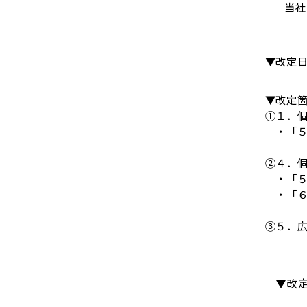
当社
▼改定日：2025
▼改定箇
①１．個人情報の利用目
・「５．広告配信事業
②４．個人情報の第三者へ
・「５．広告配信事業
・「６．個人情報の共
③５．広告配信事業者
▼改定後のプライバシー