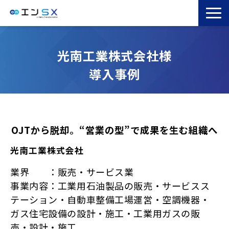
TOP
光南工業株式会社様
エンSXとは
導入事例
サービス一覧
導入事例
お役立ちブログ
セミナー
OJTから脱却。“営業の型”で成果を生む組織へ
コラム
光南工業株式会社
業界 ：販売・サービス業
事業内容：工業用石油製品の販売・サービスス
テーション・自動車整備工場運営・空調機器・
ガス住宅設備の設計・施工・工業用ガスの販
売・設計・施工