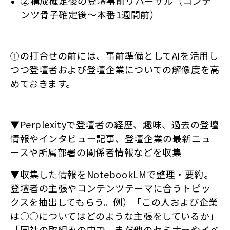
②構成確定後の登壇事前リハーサル（コンテ
ンツ骨子確定後～本番1週間前）
①の打合せの前には、事前準備としてAIを活用し
つつ登壇者および登壇企業についての解像度を高
めておきます。
▼Perplexityで登壇者の経歴、趣味、過去の登壇
情報やインタビュー記事、登壇企業の最新ニュ
ースや所属部署の関係者情報などを収集
▼収集した情報をNotebookLMで整理・要約。
登壇者の主張やコンテンツテーマに合うトピッ
クスを抽出してもらう。例）「この人および企業
は○○についてはどのような主張をしているか」
「同社の取組みの中で、まだ他のセミナーやイベ