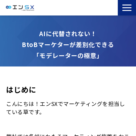
TOP
エンSXとは
AIに代替されない！
サービス一覧
BtoBマーケターが差別化できる
導入事例
「モデレーターの極意」
お役立ちブログ
セミナー
コラム
はじめに
こんにちは！エンSXでマーケティングを担当し
ている草です。