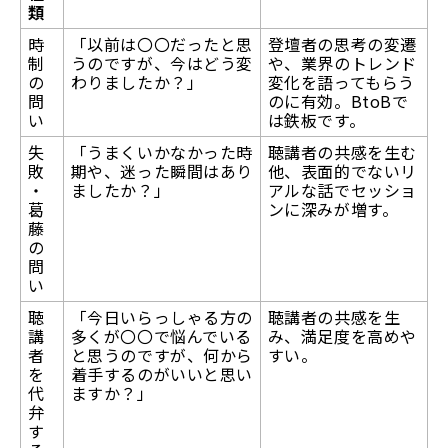
類
時
「以前は〇〇だったと思
登壇者の思考の変遷
制
うのですが、今はどう変
や、業界のトレンド
の
わりましたか？」
変化を語ってもらう
問
のに有効。BtoBで
い
は鉄板です。
失
「うまくいかなかった時
聴講者の共感を生む
敗
期や、迷った瞬間はあり
他、表面的でないリ
・
ましたか？」
アルな話でセッショ
葛
ンに深みが増す。
藤
の
問
い
聴
「今日いらっしゃる方の
聴講者の共感を生
講
多くが〇〇で悩んでいる
み、満足度を高めや
者
と思うのですが、何から
すい。
を
着手するのがいいと思い
代
ますか？」
弁
す