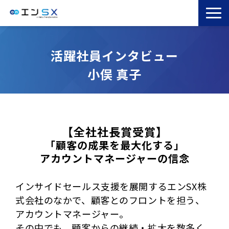
TOP
活躍社員インタビュー
エンSXとは
小俣 真子
サービス一覧
導入事例
お役立ちブログ
セミナー
【全社社長賞受賞】
「顧客の成果を最大化する」
コラム
アカウントマネージャーの信念
インサイドセールス支援を展開するエンSX株
式会社のなかで、顧客とのフロントを担う、
アカウントマネージャー。
その中でも、顧客からの継続・拡大を数多く