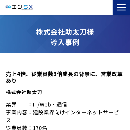
TOP
株式会社助太刀様
エンSXとは
導入事例
サービス一覧
導入事例
お役立ちブログ
セミナー
売上4倍、従業員数3倍成長の背景に、営業改革
あり
コラム
株式会社助太刀
業界 ：IT/Web・通信
事業内容：建設業界向けインターネットサービ
ス
従業員数：170名