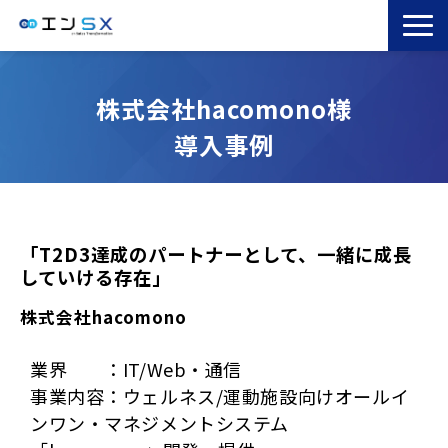
TOP
株式会社hacomono様
エンSXとは
導入事例
サービス一覧
導入事例
お役立ちブログ
セミナー
「T2D3達成のパートナーとして、一緒に成長
していける存在」
コラム
株式会社hacomono
業界 ：IT/Web・通信
事業内容：ウェルネス/運動施設向けオールイ
ンワン・マネジメントシステム