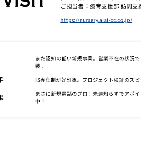
ご担当者：療育支援部 訪問支援
https://nursery.aiai-cc.co.jp/
まだ認知の低い新規事業。営業不在の状況で
戦。
手
IS専任制が好印象。プロジェクト検証のス
まさに新規電話のプロ！未達知らずでアポイ
果
中！