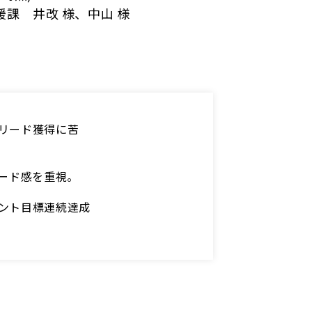
課 井改 様、中山 様
リード獲得に苦
ピード感を重視。
ント目標連続達成