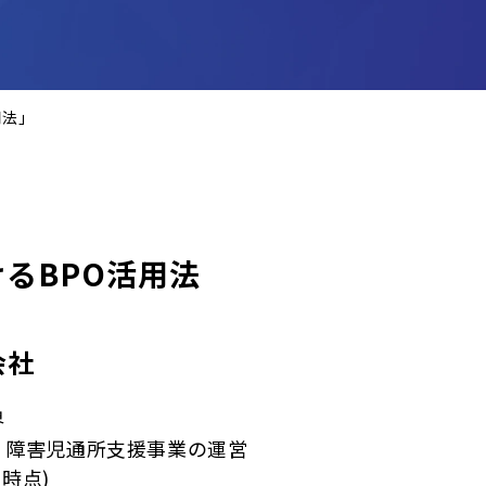
用法」
るBPO活用法
式会社
界
、障害児通所支援事業の運営
月時点)