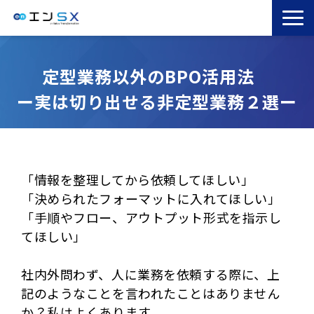
TOP
定型業務以外のBPO活用法　
エンSXとは
ー実は切り出せる非定型業務２選ー
サービス一覧
導入事例
お役立ちブログ
セミナー
「情報を整理してから依頼してほしい」
「決められたフォーマットに入れてほしい」
コラム
「手順やフロー、アウトプット形式を指示し
てほしい」
社内外問わず、人に業務を依頼する際に、上
記のようなことを言われたことはありません
か？私はよくあります。