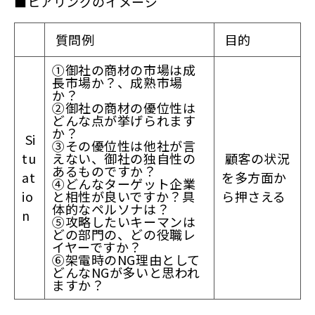
■ヒアリングのイメージ
質問例
目的
①御社の商材の市場は成
長市場か？、成熟市場
か？
②御社の商材の優位性は
どんな点が挙げられます
か？
Si
③その優位性は他社が言
tu
えない、御社の独自性の
顧客の状況
あるものですか？
at
を多方面か
④どんなターゲット企業
io
と相性が良いですか？具
ら押さえる
体的なペルソナは？
n
⑤攻略したいキーマンは
どの部門の、どの役職レ
イヤーですか？
⑥架電時のNG理由として
どんなNGが多いと思われ
ますか？