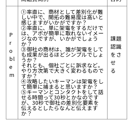
①率直に、商材として差別化が難
しい中で、開拓の難易度は高いと
感じますがいかがですか？
②率直に、単に架電をするだけで
は、アポが簡単に取れないイメー
P
ジなのですが、いかがでしょう
課題
r
か？
認識
③御社の商材は、誰が架電をして
o
も成果が出るほどシンプルでしょ
をさ
bl
うか？
せ
それとも、個社ごとに訴求など。
e
やり方次第で大きく変わるもので
る
m
すか？
④攻略したいキーマンは架電をし
て簡単に捕まると思いますか？
⑤キーマンとコンタクトをして話
せる時間って30秒とかなのです
が、30秒で御社の差別化要素を
伝えるとしたらなんと伝えます
か？