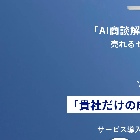
「AI商談
売れる
「貴社だけの