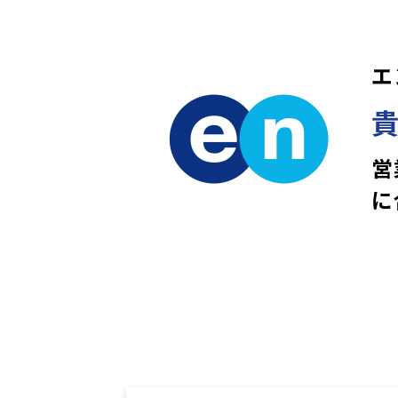
エ
営
に