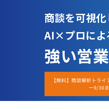
商談を可視化
AI×プロに
強い営業
【無料】商談解
ー9/3