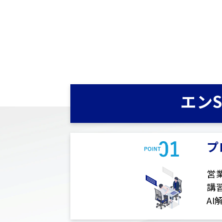
エン
プ
営
講
A