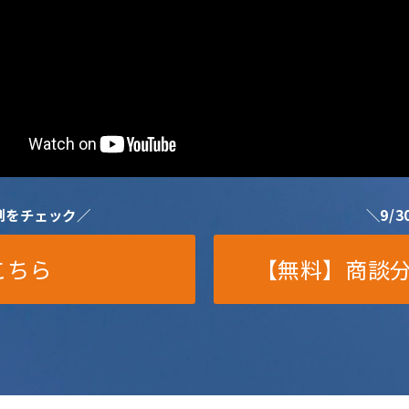
例をチェック／
＼9/
ドはこちら
【無料】商談