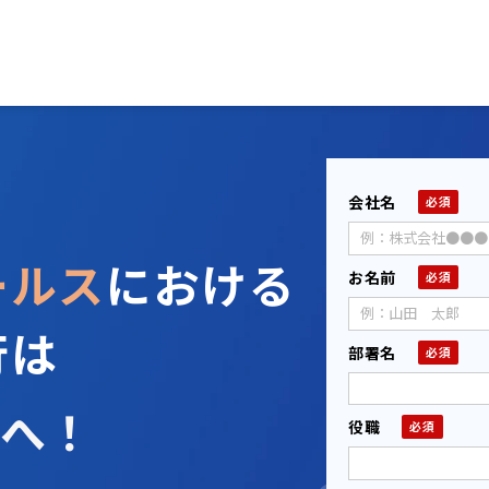
会社名
ールス
における
お名前
行は
部署名
へ！
役職