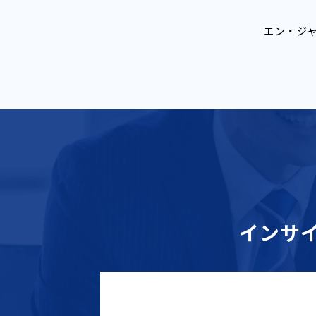
エン・ジ
インサ