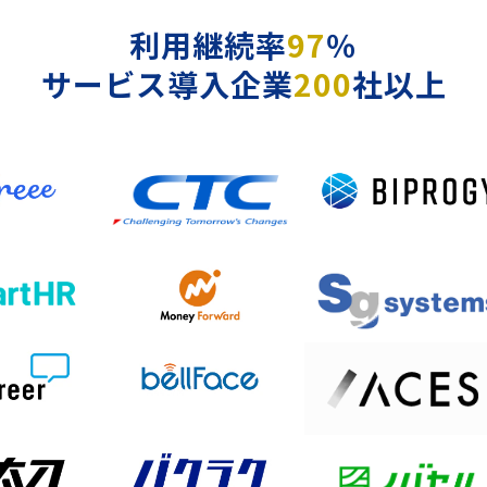
利用継続率
97
％
サービス導入企業
200
社以上